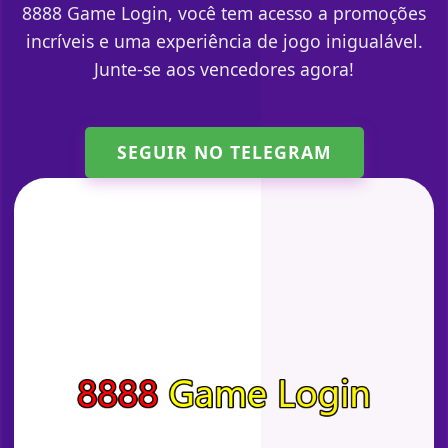
8888 Game Login, você tem acesso a promoções
incríveis e uma experiência de jogo inigualável.
Junte-se aos vencedores agora!
SEGUIR NO TELEGRAM