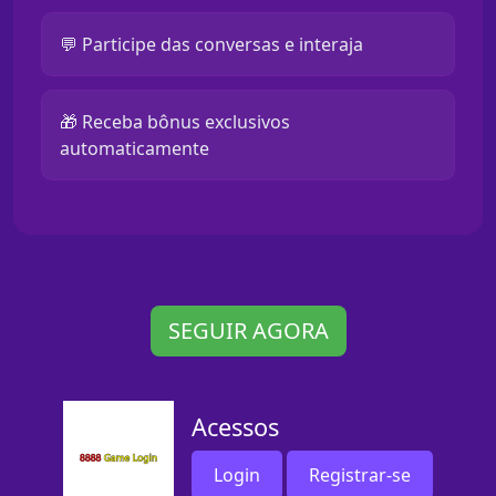
💬 Participe das conversas e interaja
🎁 Receba bônus exclusivos
automaticamente
SEGUIR AGORA
Acessos
Login
Registrar-se