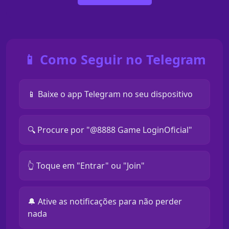
📱 Como Seguir no Telegram
📱 Baixe o app Telegram no seu dispositivo
🔍 Procure por "@8888 Game LoginOficial"
👆 Toque em "Entrar" ou "Join"
🔔 Ative as notificações para não perder
nada