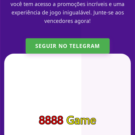
você tem acesso a promoções incríveis e uma
experiência de jogo inigualável. Junte-se aos
vencedores agora!
SEGUIR NO TELEGRAM