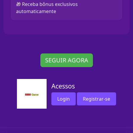
🎁 Receba bônus exclusivos
automaticamente
SEGUIR AGORA
Acessos
Login
Registrar-se