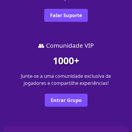
Falar Suporte
👥 Comunidade VIP
1000+
Junte-se a uma comunidade exclusiva de
jogadores e compartilhe experiências!
Entrar Grupo