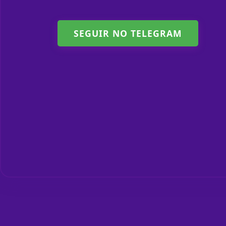
SEGUIR NO TELEGRAM