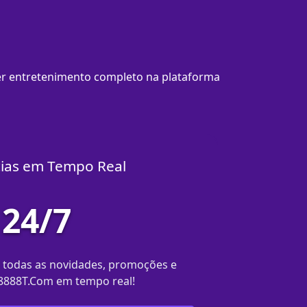
m
cer entretenimento completo na plataforma
cias em Tempo Real
24/7
e todas as novidades, promoções e
8888T.Com em tempo real!