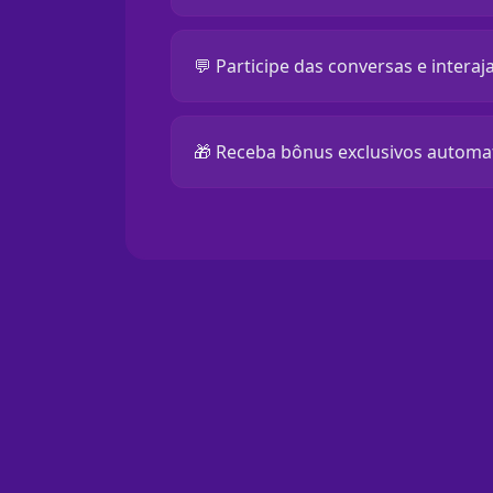
💬 Participe das conversas e interaj
🎁 Receba bônus exclusivos autom