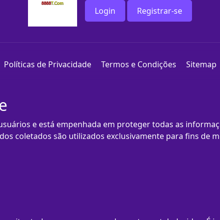
Login
Registrar-se
Políticas de Privacidade
Termos e Condições
Sitemap
de
 usuários e está empenhada em proteger todas as informaç
os coletados são utilizados exclusivamente para fins de m