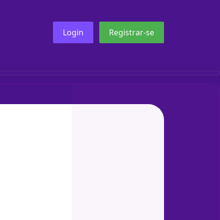
Login
Registrar-se