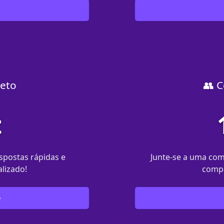
reto
👥 
t
espostas rápidas e
Junte-se a uma com
lizado!
compa
e