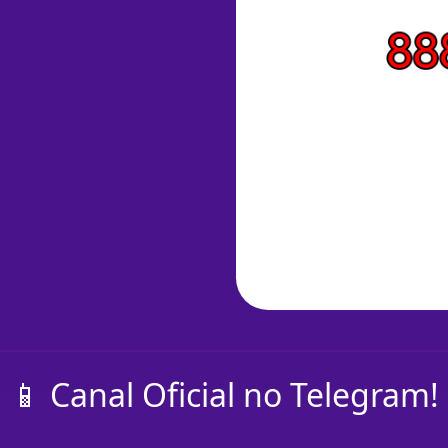
📱 Canal Oficial no Telegram!