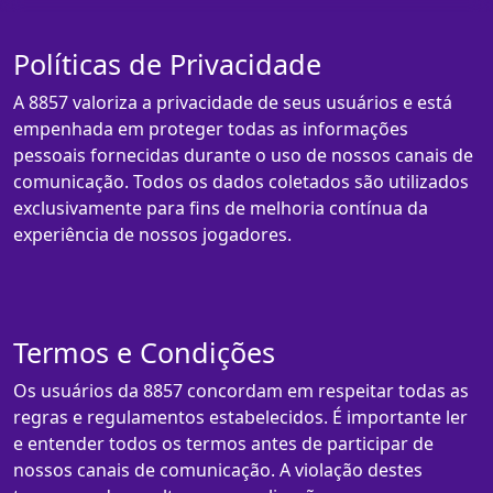
Políticas de Privacidade
A 8857 valoriza a privacidade de seus usuários e está
empenhada em proteger todas as informações
pessoais fornecidas durante o uso de nossos canais de
comunicação. Todos os dados coletados são utilizados
exclusivamente para fins de melhoria contínua da
experiência de nossos jogadores.
Termos e Condições
Os usuários da 8857 concordam em respeitar todas as
regras e regulamentos estabelecidos. É importante ler
e entender todos os termos antes de participar de
nossos canais de comunicação. A violação destes