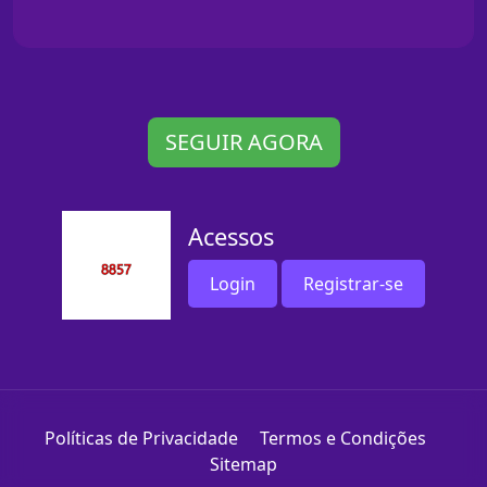
SEGUIR AGORA
Acessos
Login
Registrar-se
Políticas de Privacidade
Termos e Condições
Sitemap