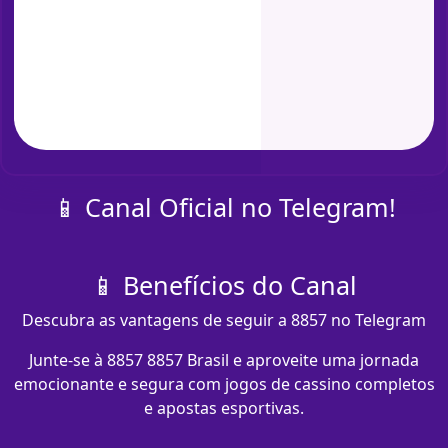
📱 Canal Oficial no Telegram!
📱 Benefícios do Canal
Descubra as vantagens de seguir a 8857 no Telegram
Junte-se à 8857 8857 Brasil e aproveite uma jornada
emocionante e segura com jogos de cassino completos
e apostas esportivas.