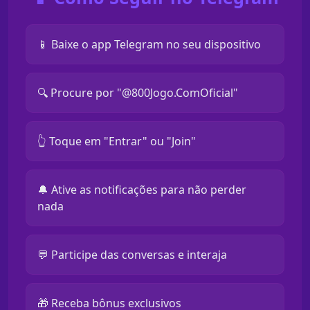
📱 Baixe o app Telegram no seu dispositivo
🔍 Procure por "@800Jogo.ComOficial"
👆 Toque em "Entrar" ou "Join"
🔔 Ative as notificações para não perder
nada
💬 Participe das conversas e interaja
🎁 Receba bônus exclusivos