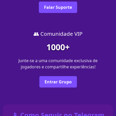
Falar Suporte
👥 Comunidade VIP
1000+
Junte-se a uma comunidade exclusiva de
jogadores e compartilhe experiências!
Entrar Grupo
📱 Como Seguir no Telegram