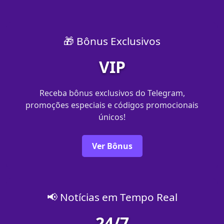
🎁 Bônus Exclusivos
VIP
Receba bônus exclusivos do Telegram,
promoções especiais e códigos promocionais
únicos!
Ver Bônus
📢 Notícias em Tempo Real
24/7