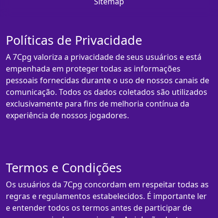
Sitemap
Políticas de Privacidade
A 7Cpg valoriza a privacidade de seus usuários e está
empenhada em proteger todas as informações
pessoais fornecidas durante o uso de nossos canais de
comunicação. Todos os dados coletados são utilizados
exclusivamente para fins de melhoria contínua da
experiência de nossos jogadores.
Termos e Condições
Os usuários da 7Cpg concordam em respeitar todas as
regras e regulamentos estabelecidos. É importante ler
e entender todos os termos antes de participar de