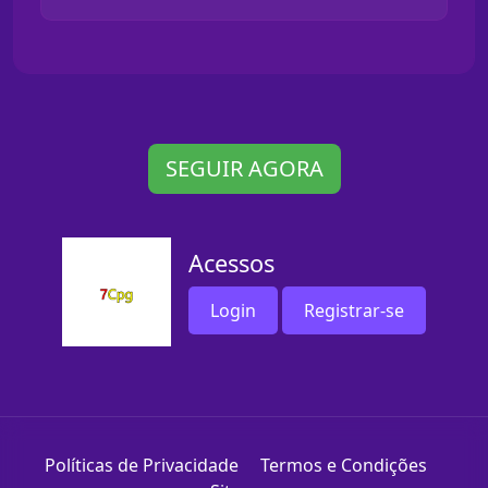
SEGUIR AGORA
Acessos
Login
Registrar-se
Políticas de Privacidade
Termos e Condições