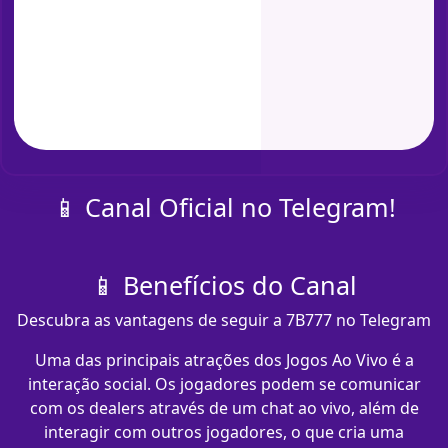
📱 Canal Oficial no Telegram!
📱 Benefícios do Canal
Descubra as vantagens de seguir a 7B777 no Telegram
Uma das principais atrações dos Jogos Ao Vivo é a
interação social. Os jogadores podem se comunicar
com os dealers através de um chat ao vivo, além de
interagir com outros jogadores, o que cria uma