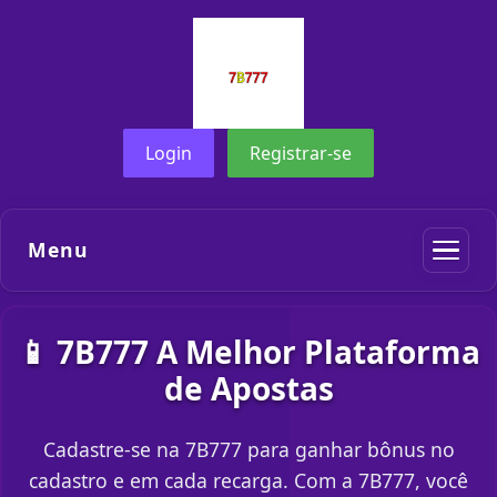
Login
Registrar-se
Menu
📱 7B777 A Melhor Plataforma
de Apostas
Cadastre-se na 7B777 para ganhar bônus no
cadastro e em cada recarga. Com a 7B777, você