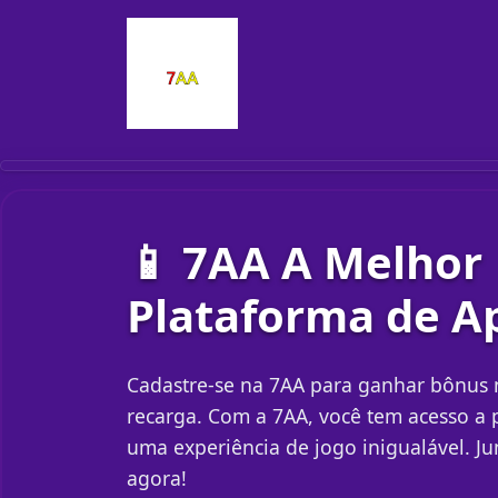
📱 7AA A Melhor
Plataforma de A
Cadastre-se na 7AA para ganhar bônus 
recarga. Com a 7AA, você tem acesso a 
uma experiência de jogo inigualável. J
agora!