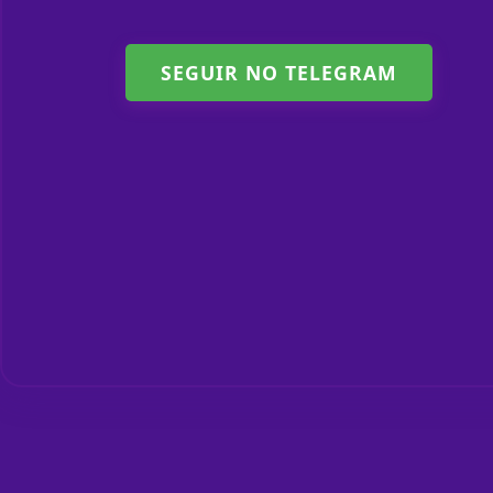
SEGUIR NO TELEGRAM