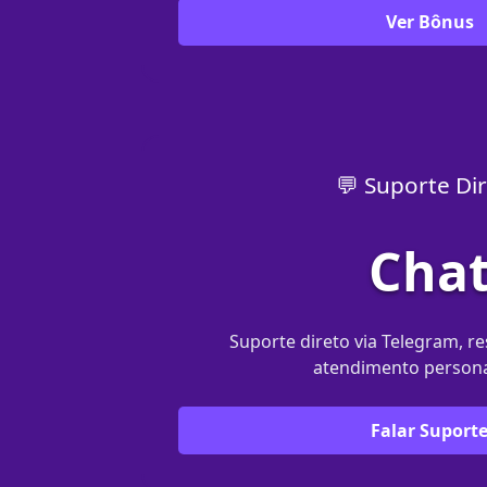
Ver Bônus
💬 Suporte Di
Cha
Suporte direto via Telegram, r
atendimento persona
Falar Suport