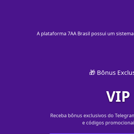
A plataforma 7AA Brasil possui um sistema 
🎁 Bônus Exclu
VIP
Receba bônus exclusivos do Telegra
e códigos promocionai