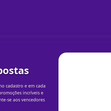
postas
no cadastro e em cada
promoções incríveis e
unte-se aos vencedores