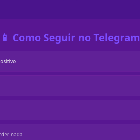
📱 Como Seguir no Telegram
ositivo
erder nada