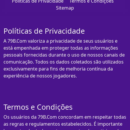
Políticas de Privacidade
Termos e Condições
Sitemap
Políticas de Privacidade
A 79B.Com valoriza a privacidade de seus usuários e
está empenhada em proteger todas as informações
pessoais fornecidas durante o uso de nossos canais de
comunicação. Todos os dados coletados são utilizados
exclusivamente para fins de melhoria contínua da
experiência de nossos jogadores.
Termos e Condições
Os usuários da 79B.Com concordam em respeitar todas
as regras e regulamentos estabelecidos. É importante