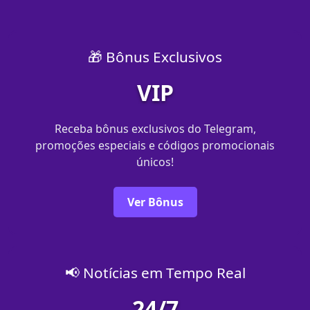
🎁 Bônus Exclusivos
VIP
Receba bônus exclusivos do Telegram,
promoções especiais e códigos promocionais
únicos!
Ver Bônus
📢 Notícias em Tempo Real
24/7