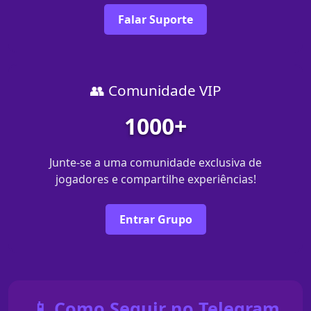
Falar Suporte
👥 Comunidade VIP
1000+
Junte-se a uma comunidade exclusiva de
jogadores e compartilhe experiências!
Entrar Grupo
📱 Como Seguir no Telegram