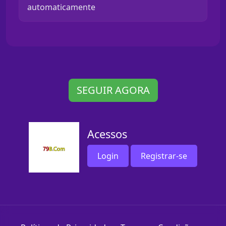
automaticamente
SEGUIR AGORA
Acessos
Login
Registrar-se