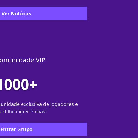
Ver Notícias
Comunidade VIP
1000+
unidade exclusiva de jogadores e
rtilhe experiências!
Entrar Grupo