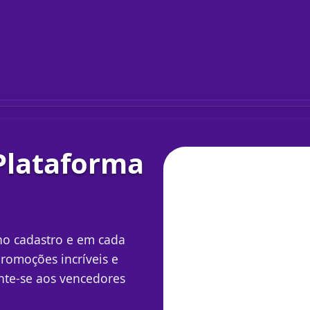
Plataforma
no cadastro e em cada
romoções incríveis e
unte-se aos vencedores