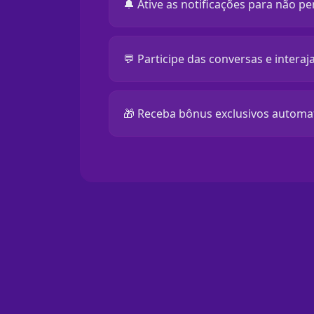
🔔 Ative as notificações para não p
💬 Participe das conversas e interaj
🎁 Receba bônus exclusivos autom