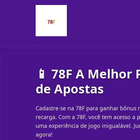
📱 78F A Melhor 
de Apostas
Cadastre-se na 78F para ganhar bônus 
recarga. Com a 78F, você tem acesso a p
uma experiência de jogo inigualável. J
agora!