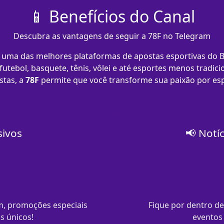
📱 Benefícios do Canal
Descubra as vantagens de seguir a 78F no Telegram
 uma das melhores plataformas de apostas esportivas do Br
utebol, basquete, tênis, vôlei e até esportes menos tradic
stas, a
78F
permite que você transforme sua paixão por esp
sivos
📢 Notí
m, promoções especiais
Fique por dentro d
s únicos!
eventos