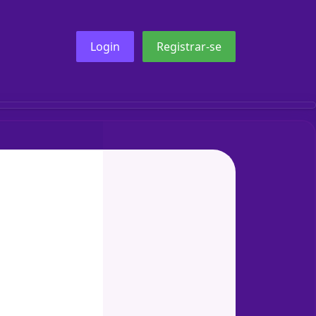
Login
Registrar-se