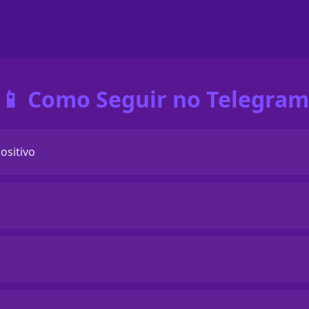
📱 Como Seguir no Telegram
ositivo