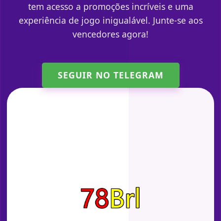
tem acesso a promoções incríveis e uma
experiência de jogo inigualável. Junte-se aos
vencedores agora!
SEGUIR NO TELEGRAM