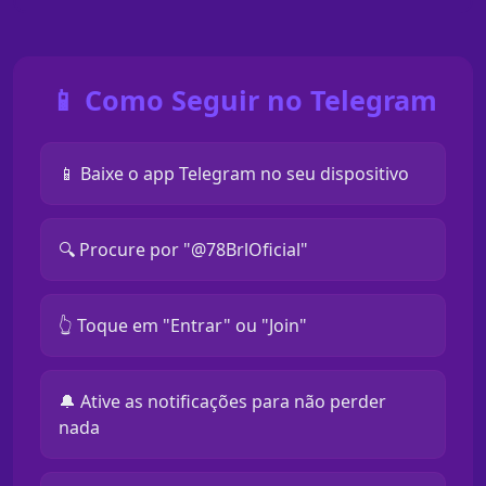
📱 Como Seguir no Telegram
📱 Baixe o app Telegram no seu dispositivo
🔍 Procure por "@78BrlOficial"
👆 Toque em "Entrar" ou "Join"
🔔 Ative as notificações para não perder
nada