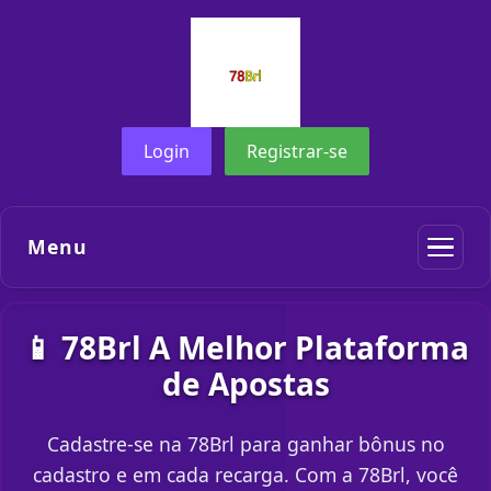
Login
Registrar-se
Menu
📱 78Brl A Melhor Plataforma
de Apostas
Cadastre-se na 78Brl para ganhar bônus no
cadastro e em cada recarga. Com a 78Brl, você