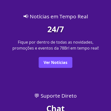
📢 Notícias em Tempo Real
24/7
Fique por dentro de todas as novidades,
promoções e eventos da 78Brl em tempo real!
Ver Notícias
💬 Suporte Direto
Chat