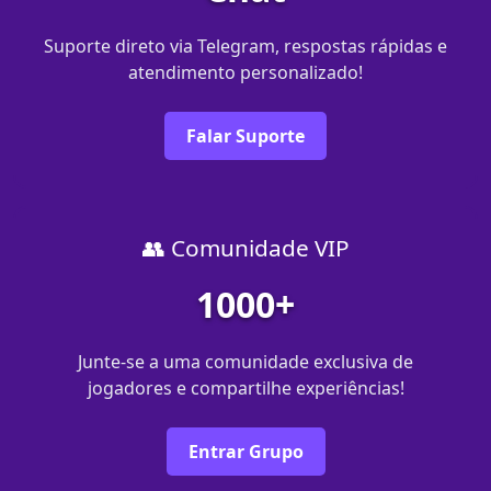
Suporte direto via Telegram, respostas rápidas e
atendimento personalizado!
Falar Suporte
👥 Comunidade VIP
1000+
Junte-se a uma comunidade exclusiva de
jogadores e compartilhe experiências!
Entrar Grupo