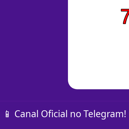
📱 Canal Oficial no Telegram!