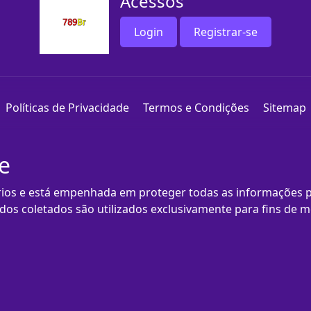
Acessos
Login
Registrar-se
Políticas de Privacidade
Termos e Condições
Sitemap
de
ários e está empenhada em proteger todas as informações 
os coletados são utilizados exclusivamente para fins de m