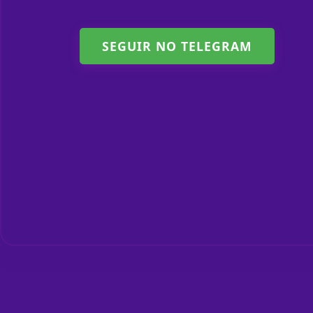
SEGUIR NO TELEGRAM