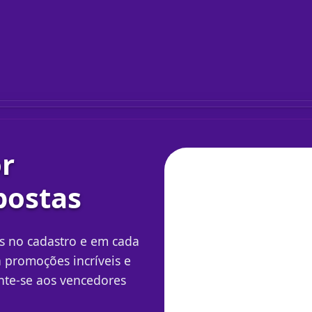
or
postas
s no cadastro e em cada
 promoções incríveis e
unte-se aos vencedores