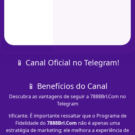
📱 Canal Oficial no Telegram!
📱 Benefícios do Canal
Descubra as vantagens de seguir a 7888Brl.Com no
Telegram
tificante. É importante ressaltar que o Programa de
Fidelidade do
7888Brl.Com
não é apenas uma
estratégia de marketing; ele melhora a experiência de