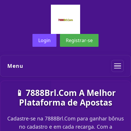
Login
Registrar-se
Menu
📱 7888Brl.Com A Melhor
Plataforma de Apostas
Cadastre-se na 7888Brl.Com para ganhar bônus
no cadastro e em cada recarga. Com a