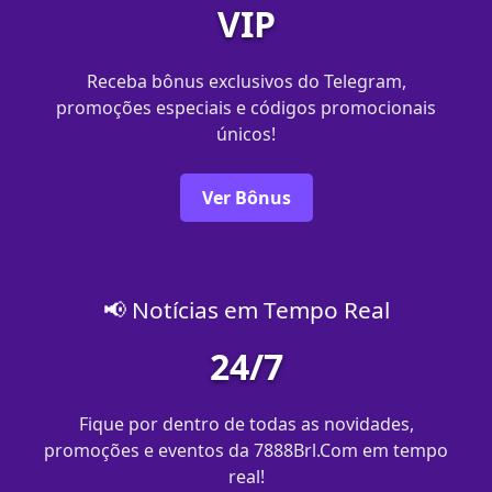
VIP
Receba bônus exclusivos do Telegram,
promoções especiais e códigos promocionais
únicos!
Ver Bônus
📢 Notícias em Tempo Real
24/7
Fique por dentro de todas as novidades,
promoções e eventos da 7888Brl.Com em tempo
real!