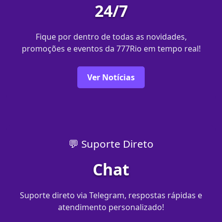
24/7
Fique por dentro de todas as novidades,
promoções e eventos da 777Rio em tempo real!
Ver Notícias
💬 Suporte Direto
Chat
Suporte direto via Telegram, respostas rápidas e
atendimento personalizado!