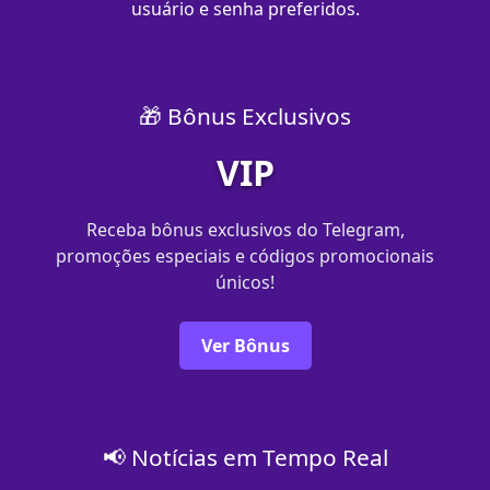
usuário e senha preferidos.
🎁 Bônus Exclusivos
VIP
Receba bônus exclusivos do Telegram,
promoções especiais e códigos promocionais
únicos!
Ver Bônus
📢 Notícias em Tempo Real