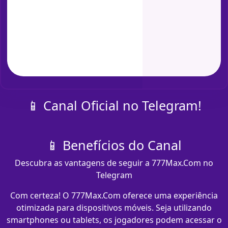
📱 Canal Oficial no Telegram!
📱 Benefícios do Canal
Descubra as vantagens de seguir a 777Max.Com no
Telegram
Com certeza! O 777Max.Com oferece uma experiência
otimizada para dispositivos móveis. Seja utilizando
smartphones ou tablets, os jogadores podem acessar o