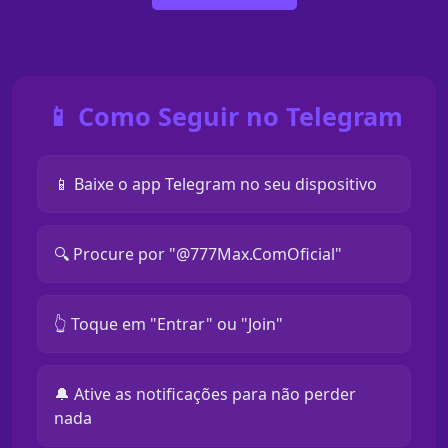
📱 Como Seguir no Telegram
📱 Baixe o app Telegram no seu dispositivo
🔍 Procure por "@777Max.ComOficial"
👆 Toque em "Entrar" ou "Join"
🔔 Ative as notificações para não perder
nada