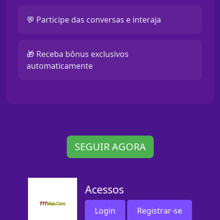
💬 Participe das conversas e interaja
🎁 Receba bônus exclusivos
automaticamente
SEGUIR AGORA
Acessos
Login
Registrar-se