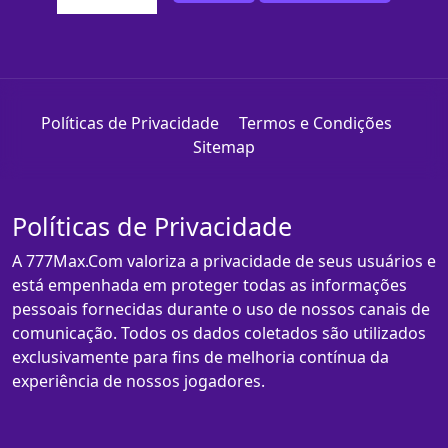
Políticas de Privacidade
Termos e Condições
Sitemap
Políticas de Privacidade
A 777Max.Com valoriza a privacidade de seus usuários e
está empenhada em proteger todas as informações
pessoais fornecidas durante o uso de nossos canais de
comunicação. Todos os dados coletados são utilizados
exclusivamente para fins de melhoria contínua da
experiência de nossos jogadores.