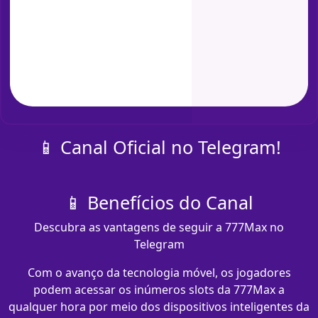
📱 Canal Oficial no Telegram!
📱 Benefícios do Canal
Descubra as vantagens de seguir a 777Max no
Telegram
Com o avanço da tecnologia móvel, os jogadores
podem acessar os inúmeros slots da 777Max a
qualquer hora por meio dos dispositivos inteligentes da