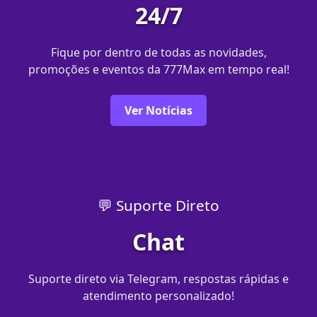
24/7
Fique por dentro de todas as novidades,
promoções e eventos da 777Max em tempo real!
Ver Notícias
💬 Suporte Direto
Chat
Suporte direto via Telegram, respostas rápidas e
atendimento personalizado!