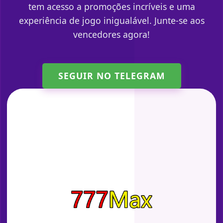
tem acesso a promoções incríveis e uma
experiência de jogo inigualável. Junte-se aos
vencedores agora!
SEGUIR NO TELEGRAM