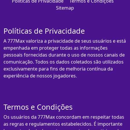
Políticas de Privacidade
Termos e Condições
Sitemap
Políticas de Privacidade
A 777Max valoriza a privacidade de seus usuários e está
empenhada em proteger todas as informações
pessoais fornecidas durante o uso de nossos canais de
comunicação. Todos os dados coletados são utilizados
exclusivamente para fins de melhoria contínua da
experiência de nossos jogadores.
Termos e Condições
Os usuários da 777Max concordam em respeitar todas
as regras e regulamentos estabelecidos. É importante