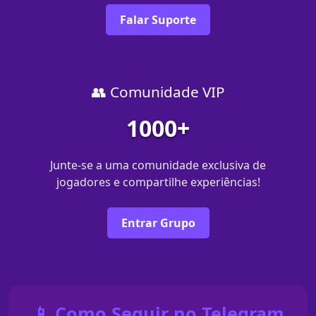
Falar Suporte
👥 Comunidade VIP
1000+
Junte-se a uma comunidade exclusiva de
jogadores e compartilhe experiências!
Entrar Grupo
📱 Como Seguir no Telegram