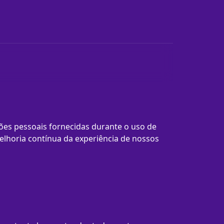
ões pessoais fornecidas durante o uso de
elhoria contínua da experiência de nossos