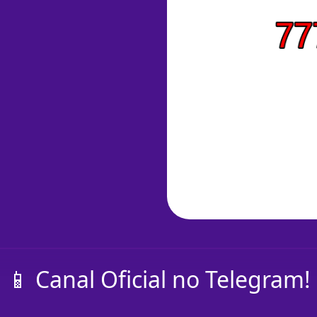
📱 Canal Oficial no Telegram!