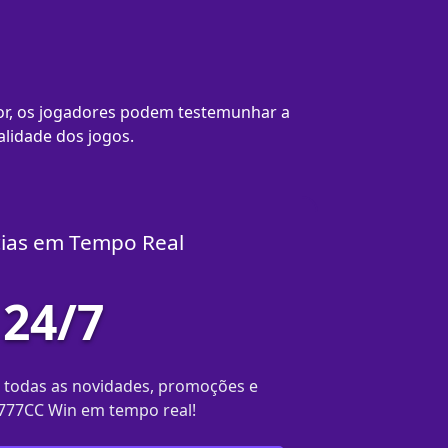
or, os jogadores podem testemunhar a
alidade dos jogos.
cias em Tempo Real
24/7
e todas as novidades, promoções e
777CC Win em tempo real!