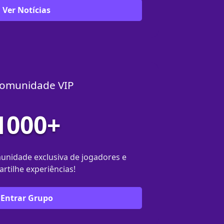
Ver Notícias
Comunidade VIP
1000+
unidade exclusiva de jogadores e
rtilhe experiências!
Entrar Grupo