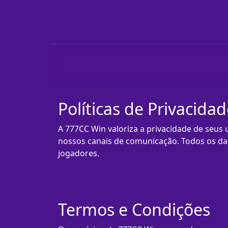
Políticas de Privacida
A 777CC Win valoriza a privacidade de seus
nossos canais de comunicação. Todos os dad
jogadores.
Termos e Condições