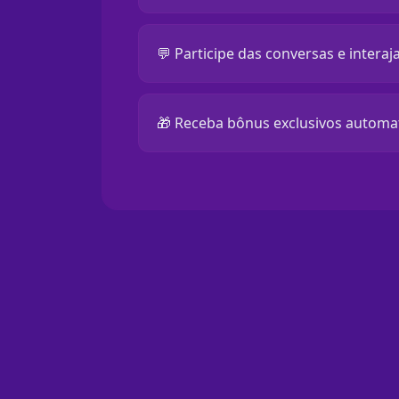
💬 Participe das conversas e interaj
🎁 Receba bônus exclusivos autom