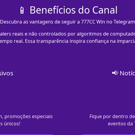
📱 Benefícios do Canal
Descubra as vantagens de seguir a 777CC Win no Telegram
alers reais e não controlados por algoritmos de computad
empo real. Essa transparência inspira confiança na imparci
sivos
📢 Notí
m, promoções especiais
Fique por dentro d
s únicos!
eventos da 