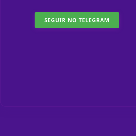
SEGUIR NO TELEGRAM