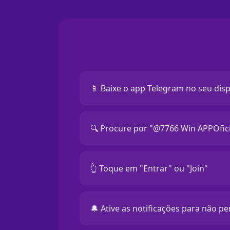
📱 Baixe o app Telegram no seu disp
🔍 Procure por "@7766 Win APPOfici
👆 Toque em "Entrar" ou "Join"
🔔 Ative as notificações para não p