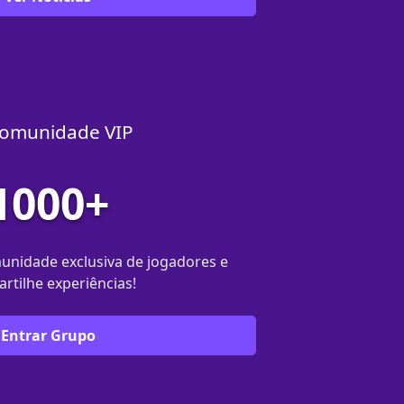
Comunidade VIP
1000+
unidade exclusiva de jogadores e
rtilhe experiências!
Entrar Grupo