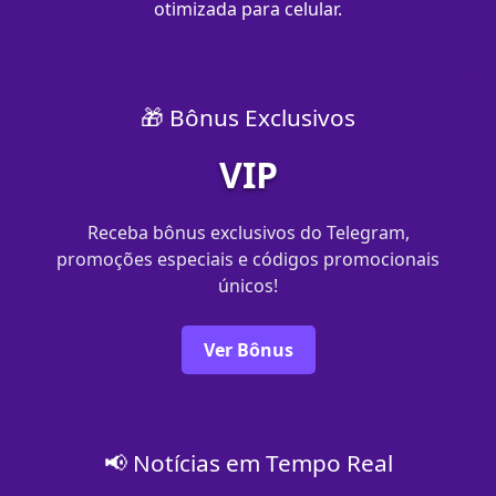
otimizada para celular.
🎁 Bônus Exclusivos
VIP
Receba bônus exclusivos do Telegram,
promoções especiais e códigos promocionais
únicos!
Ver Bônus
📢 Notícias em Tempo Real