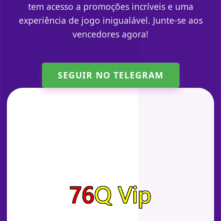
tem acesso a promoções incríveis e uma
experiência de jogo inigualável. Junte-se aos
vencedores agora!
SEGUIR NO TELEGRAM