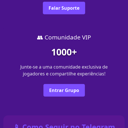
Falar Suporte
👥 Comunidade VIP
1000+
Junte-se a uma comunidade exclusiva de
jogadores e compartilhe experiências!
Entrar Grupo
📱 Como Seguir no Telegram