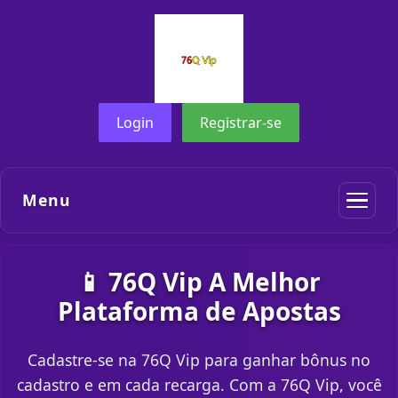
Login
Registrar-se
Menu
📱 76Q Vip A Melhor
Plataforma de Apostas
Cadastre-se na 76Q Vip para ganhar bônus no
cadastro e em cada recarga. Com a 76Q Vip, você