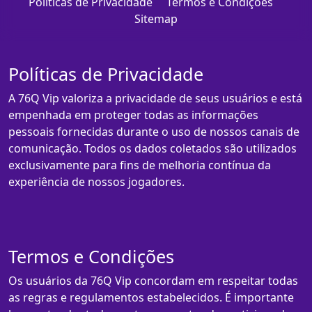
Políticas de Privacidade
Termos e Condições
Sitemap
Políticas de Privacidade
A 76Q Vip valoriza a privacidade de seus usuários e está
empenhada em proteger todas as informações
pessoais fornecidas durante o uso de nossos canais de
comunicação. Todos os dados coletados são utilizados
exclusivamente para fins de melhoria contínua da
experiência de nossos jogadores.
Termos e Condições
Os usuários da 76Q Vip concordam em respeitar todas
as regras e regulamentos estabelecidos. É importante