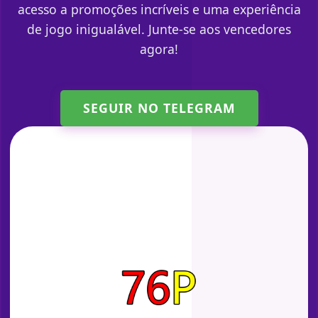
acesso a promoções incríveis e uma experiência
de jogo inigualável. Junte-se aos vencedores
agora!
SEGUIR NO TELEGRAM