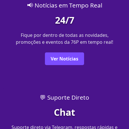
📢 Notícias em Tempo Real
24/7
Fique por dentro de todas as novidades,
promoções e eventos da 76P em tempo real!
Ver Notícias
💬 Suporte Direto
Chat
Suporte direto via Telegram, respostas rápidas e