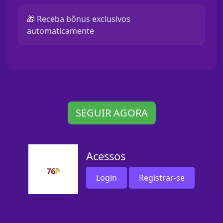
🎁 Receba bônus exclusivos
automaticamente
SEGUIR AGORA
Acessos
Login
Registrar-se