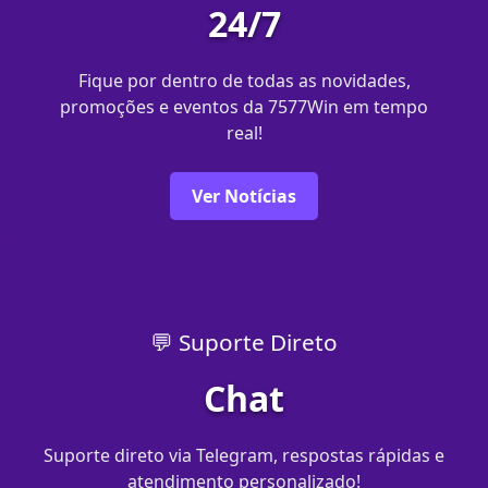
24/7
Fique por dentro de todas as novidades,
promoções e eventos da 7577Win em tempo
real!
Ver Notícias
💬 Suporte Direto
Chat
Suporte direto via Telegram, respostas rápidas e
atendimento personalizado!