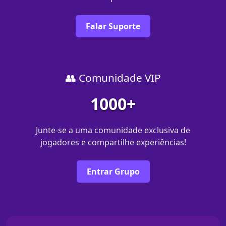
Falar Suporte
👥 Comunidade VIP
1000+
Junte-se a uma comunidade exclusiva de
jogadores e compartilhe experiências!
Entrar Grupo