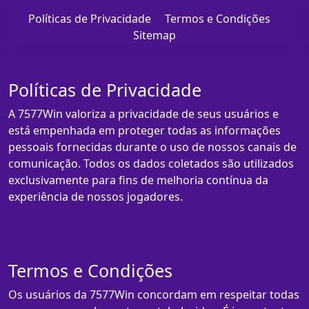
Políticas de Privacidade
Termos e Condições
Sitemap
Políticas de Privacidade
A 7577Win valoriza a privacidade de seus usuários e
está empenhada em proteger todas as informações
pessoais fornecidas durante o uso de nossos canais de
comunicação. Todos os dados coletados são utilizados
exclusivamente para fins de melhoria contínua da
experiência de nossos jogadores.
Termos e Condições
Os usuários da 7577Win concordam em respeitar todas