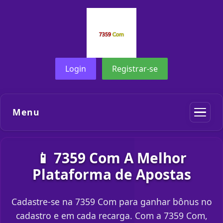
Login
Registrar-se
Menu
📱 7359 Com A Melhor
Plataforma de Apostas
Cadastre-se na 7359 Com para ganhar bônus no
cadastro e em cada recarga. Com a 7359 Com,