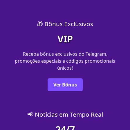
🎁 Bônus Exclusivos
VIP
Receba bônus exclusivos do Telegram,
promoções especiais e códigos promocionais
únicos!
Ver Bônus
📢 Notícias em Tempo Real
24/7