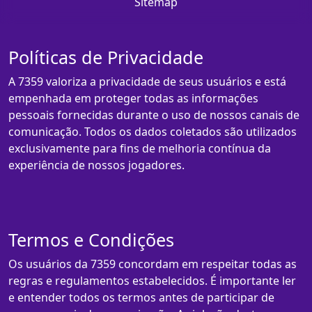
Sitemap
Políticas de Privacidade
A 7359 valoriza a privacidade de seus usuários e está
empenhada em proteger todas as informações
pessoais fornecidas durante o uso de nossos canais de
comunicação. Todos os dados coletados são utilizados
exclusivamente para fins de melhoria contínua da
experiência de nossos jogadores.
Termos e Condições
Os usuários da 7359 concordam em respeitar todas as
regras e regulamentos estabelecidos. É importante ler
e entender todos os termos antes de participar de