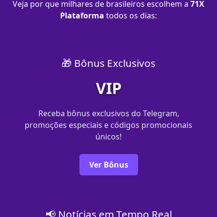
Veja por que milhares de brasileiros escolhem a
71X
Plataforma
todos os dias:
🎁 Bônus Exclusivos
VIP
Receba bônus exclusivos do Telegram,
promoções especiais e códigos promocionais
únicos!
Ver Bônus
📢 Notícias em Tempo Real