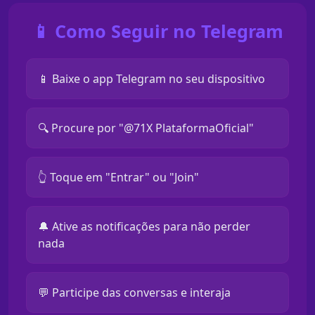
📱 Como Seguir no Telegram
📱 Baixe o app Telegram no seu dispositivo
🔍 Procure por "@71X PlataformaOficial"
👆 Toque em "Entrar" ou "Join"
🔔 Ative as notificações para não perder
nada
💬 Participe das conversas e interaja