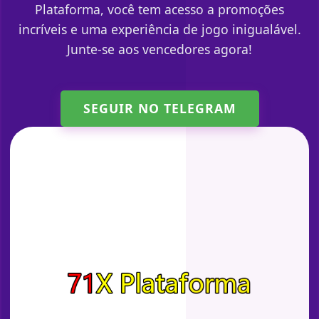
Plataforma, você tem acesso a promoções
incríveis e uma experiência de jogo inigualável.
Junte-se aos vencedores agora!
SEGUIR NO TELEGRAM