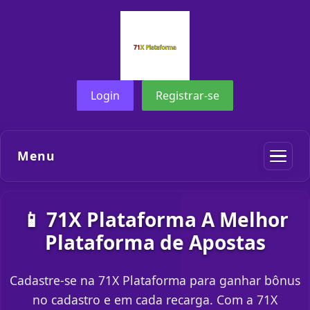
Login
Registrar-se
Menu
📱 71X Plataforma A Melhor
Plataforma de Apostas
Cadastre-se na 71X Plataforma para ganhar bônus
no cadastro e em cada recarga. Com a 71X