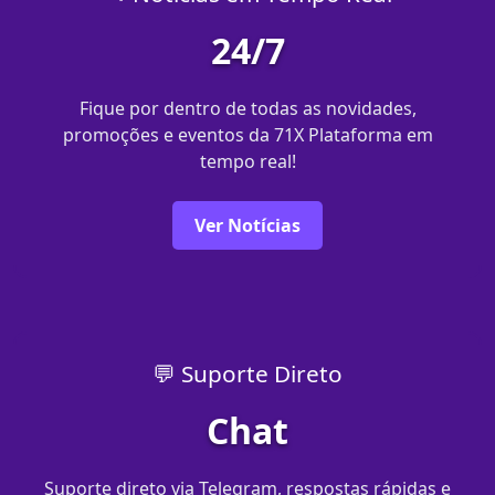
24/7
Fique por dentro de todas as novidades,
promoções e eventos da 71X Plataforma em
tempo real!
Ver Notícias
💬 Suporte Direto
Chat
Suporte direto via Telegram, respostas rápidas e