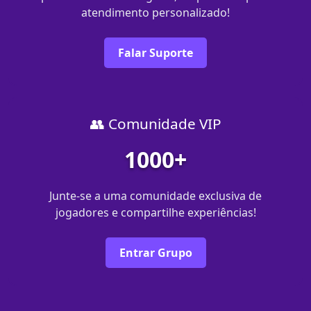
atendimento personalizado!
Falar Suporte
👥 Comunidade VIP
1000+
Junte-se a uma comunidade exclusiva de
jogadores e compartilhe experiências!
Entrar Grupo