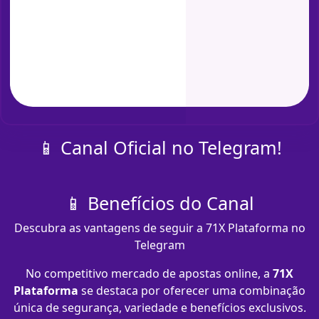
📱 Canal Oficial no Telegram!
📱 Benefícios do Canal
Descubra as vantagens de seguir a 71X Plataforma no
Telegram
No competitivo mercado de apostas online, a
71X
Plataforma
se destaca por oferecer uma combinação
única de segurança, variedade e benefícios exclusivos.