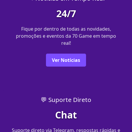
24/7
Fique por dentro de todas as novidades,
promoções e eventos da 70 Game em tempo
real!
Ver Notícias
💬 Suporte Direto
Chat
Suporte direto via Telegram, respostas rápidas e