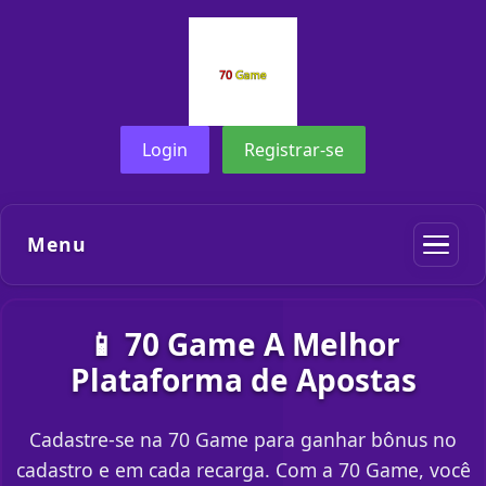
Login
Registrar-se
Menu
📱 70 Game A Melhor
Plataforma de Apostas
Cadastre-se na 70 Game para ganhar bônus no
cadastro e em cada recarga. Com a 70 Game, você