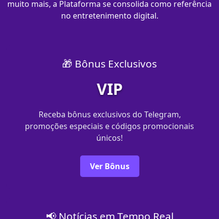
muito mais, a Plataforma se consolida como referência
no entretenimento digital.
🎁 Bônus Exclusivos
VIP
Receba bônus exclusivos do Telegram,
promoções especiais e códigos promocionais
únicos!
Ver Bônus
📢 Notícias em Tempo Real