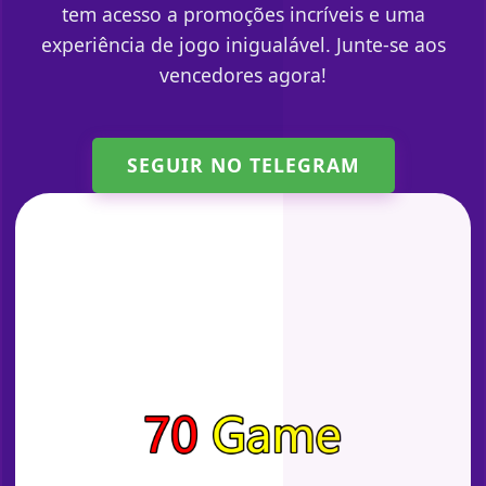
tem acesso a promoções incríveis e uma
experiência de jogo inigualável. Junte-se aos
vencedores agora!
SEGUIR NO TELEGRAM