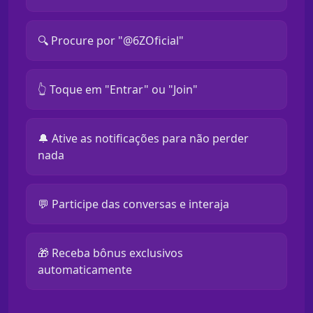
🔍 Procure por "@6ZOficial"
👆 Toque em "Entrar" ou "Join"
🔔 Ative as notificações para não perder
nada
💬 Participe das conversas e interaja
🎁 Receba bônus exclusivos
automaticamente