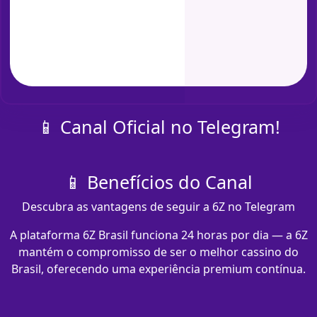
📱 Canal Oficial no Telegram!
📱 Benefícios do Canal
Descubra as vantagens de seguir a 6Z no Telegram
A plataforma 6Z Brasil funciona 24 horas por dia — a 6Z
mantém o compromisso de ser o melhor cassino do
Brasil, oferecendo uma experiência premium contínua.