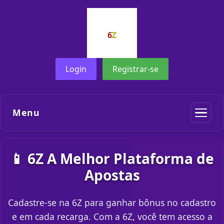
Login
Registrar-se
Menu
📱 6Z A Melhor Plataforma de
Apostas
Cadastre-se na 6Z para ganhar bônus no cadastro
e em cada recarga. Com a 6Z, você tem acesso a