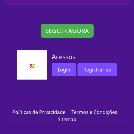
SEGUIR AGORA
Acessos
Login
Registrar-se
Políticas de Privacidade
Termos e Condições
Sitemap