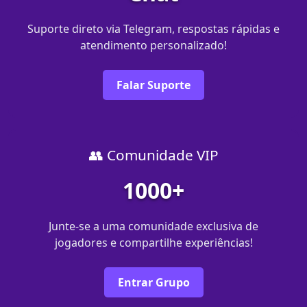
Suporte direto via Telegram, respostas rápidas e
atendimento personalizado!
Falar Suporte
👥 Comunidade VIP
1000+
Junte-se a uma comunidade exclusiva de
jogadores e compartilhe experiências!
Entrar Grupo