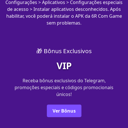
Configurações > Aplicativos > Configurações especiais
de acesso > Instalar aplicativos desconhecidos. Após
habilitar, você poderá instalar o APK da 6R Com Game
sem problemas.
🎁 Bônus Exclusivos
VIP
Receba bônus exclusivos do Telegram,
promoções especiais e códigos promocionais
únicos!
Ver Bônus