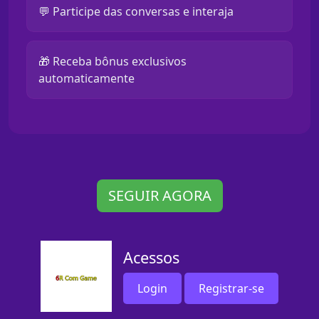
💬 Participe das conversas e interaja
🎁 Receba bônus exclusivos
automaticamente
SEGUIR AGORA
Acessos
Login
Registrar-se