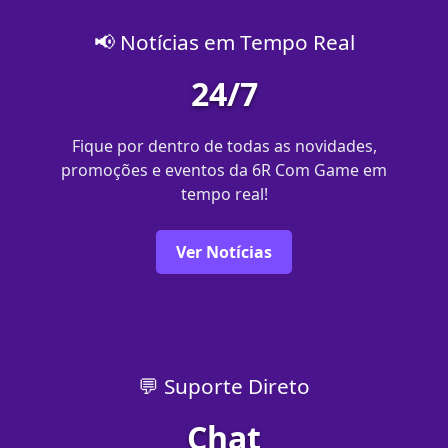
📢 Notícias em Tempo Real
24/7
Fique por dentro de todas as novidades,
promoções e eventos da 6R Com Game em
tempo real!
Ver Notícias
💬 Suporte Direto
Chat