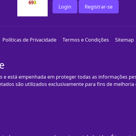
Login
Registrar-se
Políticas de Privacidade
Termos e Condições
Sitemap
de
ios e está empenhada em proteger todas as informações pe
tados são utilizados exclusivamente para fins de melhoria