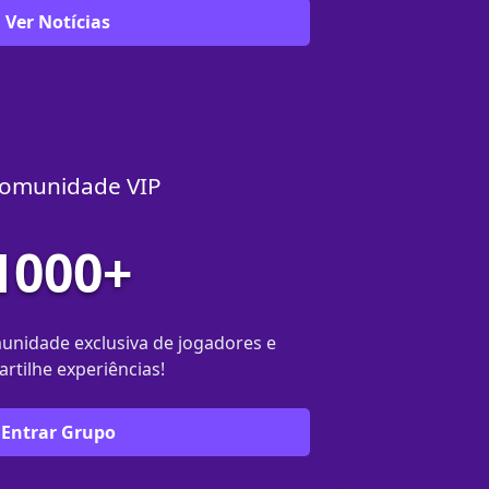
Ver Notícias
Comunidade VIP
1000+
unidade exclusiva de jogadores e
rtilhe experiências!
Entrar Grupo