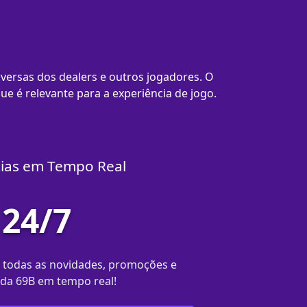
ersas dos dealers e outros jogadores. O
e é relevante para a experiência de jogo.
cias em Tempo Real
24/7
e todas as novidades, promoções e
 da 69B em tempo real!