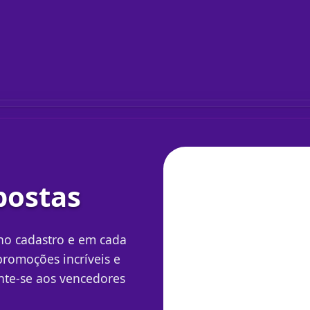
postas
no cadastro e em cada
promoções incríveis e
unte-se aos vencedores