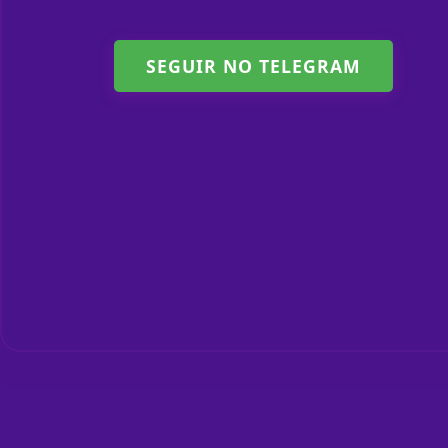
SEGUIR NO TELEGRAM