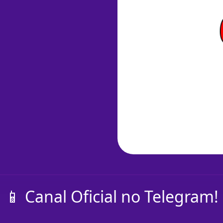
📱 Canal Oficial no Telegram!