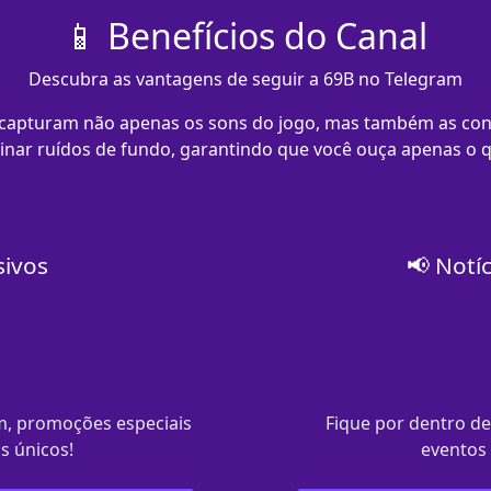
📱 Benefícios do Canal
Descubra as vantagens de seguir a 69B no Telegram
e capturam não apenas os sons do jogo, mas também as conv
inar ruídos de fundo, garantindo que você ouça apenas o qu
sivos
📢 Notí
m, promoções especiais
Fique por dentro d
s únicos!
eventos