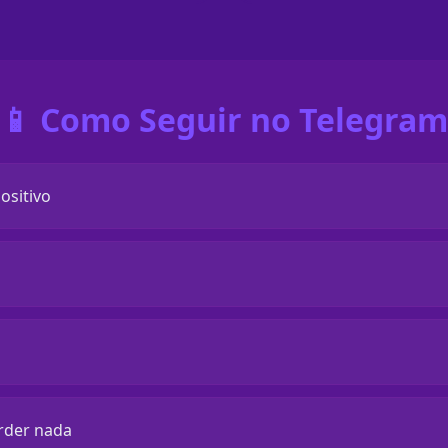
📱 Como Seguir no Telegram
ositivo
erder nada