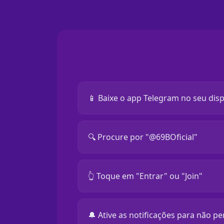
📱 Baixe o app Telegram no seu disp
🔍 Procure por "@69BOficial"
👆 Toque em "Entrar" ou "Join"
🔔 Ative as notificações para não p