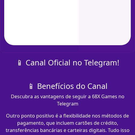
📱 Canal Oficial no Telegram!
📱 Benefícios do Canal
Descubra as vantagens de seguir a 68X Games no
Telegram
Outro ponto positivo é a flexibilidade nos métodos de
pagamento, que incluem cartões de crédito,
transferências bancárias e carteiras digitais. Tudo isso