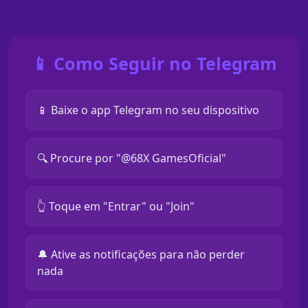
📱 Como Seguir no Telegram
📱 Baixe o app Telegram no seu dispositivo
🔍 Procure por "@68X GamesOficial"
👆 Toque em "Entrar" ou "Join"
🔔 Ative as notificações para não perder
nada