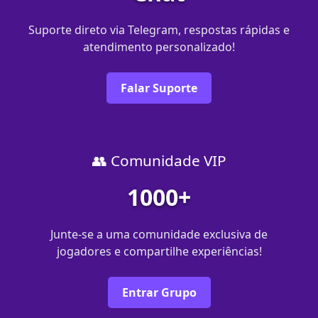
Suporte direto via Telegram, respostas rápidas e
atendimento personalizado!
Falar Suporte
👥 Comunidade VIP
1000+
Junte-se a uma comunidade exclusiva de
jogadores e compartilhe experiências!
Entrar Grupo