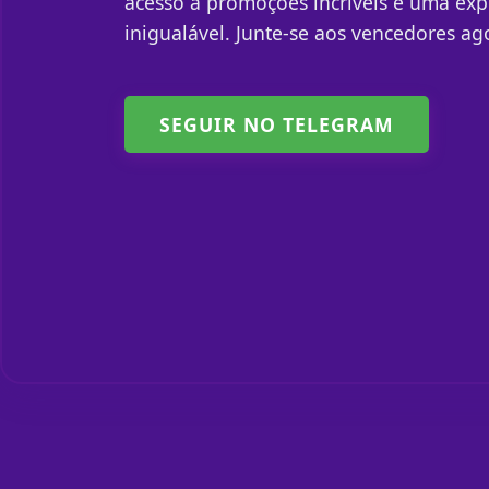
acesso a promoções incríveis e uma exp
inigualável. Junte-se aos vencedores ag
SEGUIR NO TELEGRAM