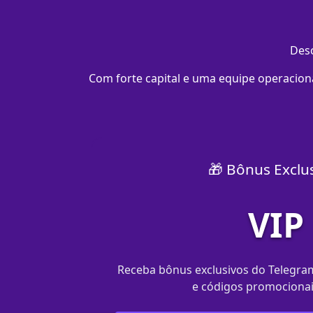
Des
Com forte capital e uma equipe operacion
🎁 Bônus Exclu
VIP
Receba bônus exclusivos do Telegra
e códigos promocionai