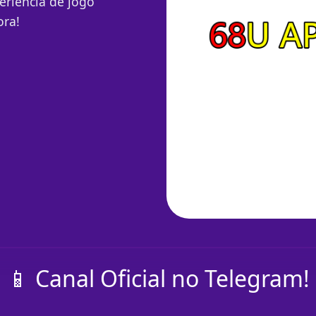
eriência de jogo
ora!
📱 Canal Oficial no Telegram!