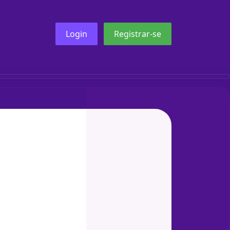
Login
Registrar-se