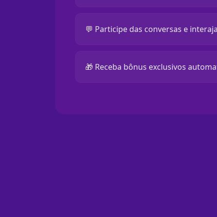
💬 Participe das conversas e interaj
🎁 Receba bônus exclusivos autom