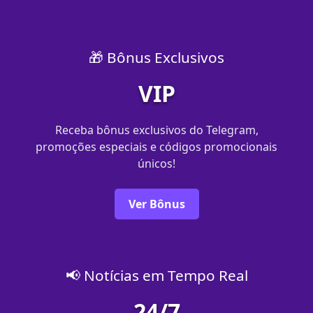
🎁 Bônus Exclusivos
VIP
Receba bônus exclusivos do Telegram,
promoções especiais e códigos promocionais
únicos!
Ver Bônus
📢 Notícias em Tempo Real
24/7