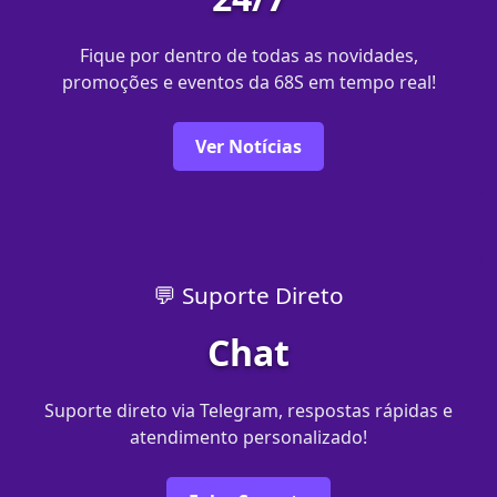
Fique por dentro de todas as novidades,
promoções e eventos da 68S em tempo real!
Ver Notícias
💬 Suporte Direto
Chat
Suporte direto via Telegram, respostas rápidas e
atendimento personalizado!