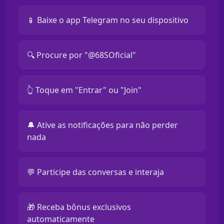
📱 Baixe o app Telegram no seu dispositivo
🔍 Procure por "@68SOficial"
👆 Toque em "Entrar" ou "Join"
🔔 Ative as notificações para não perder
nada
💬 Participe das conversas e interaja
🎁 Receba bônus exclusivos
automaticamente