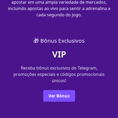
apostar em uma ampla variedade de mercados,
incluindo apostas ao vivo para sentir a adrenalina a
cada segundo do jogo.
🎁 Bônus Exclusivos
VIP
Receba bônus exclusivos do Telegram,
promoções especiais e códigos promocionais
únicos!
Ver Bônus