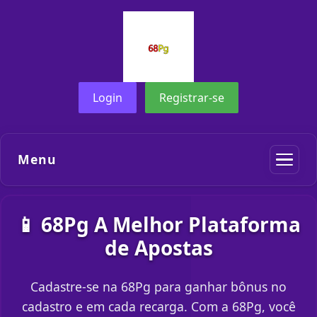
Login
Registrar-se
Menu
📱 68Pg A Melhor Plataforma
de Apostas
Cadastre-se na 68Pg para ganhar bônus no
cadastro e em cada recarga. Com a 68Pg, você