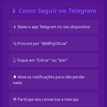
📱 Como Seguir no Telegram
📱 Baixe o app Telegram no seu dispositivo
🔍 Procure por "@68PgOficial"
👆 Toque em "Entrar" ou "Join"
🔔 Ative as notificações para não perder
nada
💬 Participe das conversas e interaja