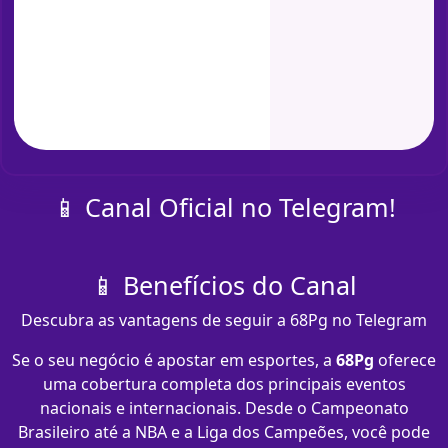
📱 Canal Oficial no Telegram!
📱 Benefícios do Canal
Descubra as vantagens de seguir a 68Pg no Telegram
Se o seu negócio é apostar em esportes, a
68Pg
oferece
uma cobertura completa dos principais eventos
nacionais e internacionais. Desde o Campeonato
Brasileiro até a NBA e a Liga dos Campeões, você pode