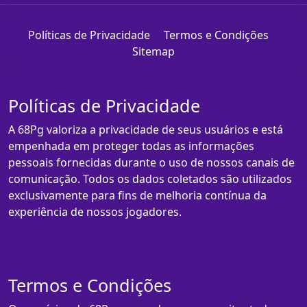
Políticas de Privacidade
Termos e Condições
Sitemap
Políticas de Privacidade
A 68Pg valoriza a privacidade de seus usuários e está
empenhada em proteger todas as informações
pessoais fornecidas durante o uso de nossos canais de
comunicação. Todos os dados coletados são utilizados
exclusivamente para fins de melhoria contínua da
experiência de nossos jogadores.
Termos e Condições