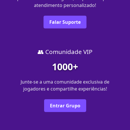
atendimento personalizado!
Falar Suporte
👥 Comunidade VIP
1000+
Junte-se a uma comunidade exclusiva de
jogadores e compartilhe experiências!
Entrar Grupo