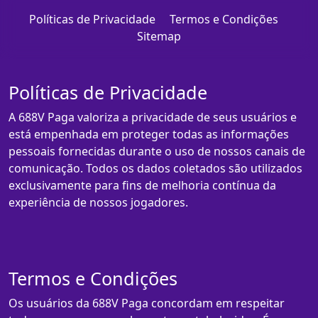
Políticas de Privacidade
Termos e Condições
Sitemap
Políticas de Privacidade
A 688V Paga valoriza a privacidade de seus usuários e
está empenhada em proteger todas as informações
pessoais fornecidas durante o uso de nossos canais de
comunicação. Todos os dados coletados são utilizados
exclusivamente para fins de melhoria contínua da
experiência de nossos jogadores.
Termos e Condições
Os usuários da 688V Paga concordam em respeitar