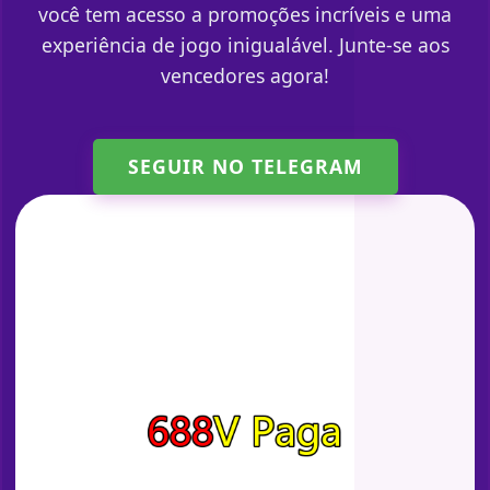
você tem acesso a promoções incríveis e uma
experiência de jogo inigualável. Junte-se aos
vencedores agora!
SEGUIR NO TELEGRAM