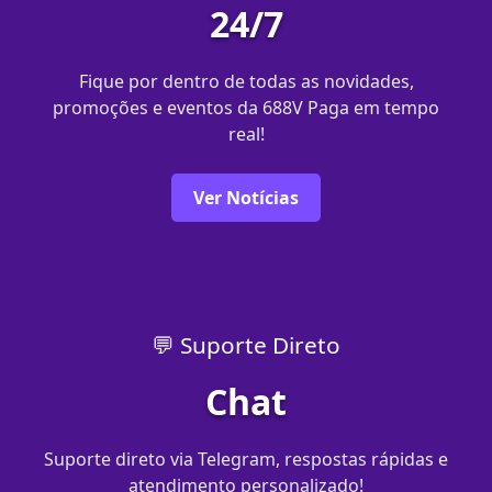
24/7
Fique por dentro de todas as novidades,
promoções e eventos da 688V Paga em tempo
real!
Ver Notícias
💬 Suporte Direto
Chat
Suporte direto via Telegram, respostas rápidas e
atendimento personalizado!