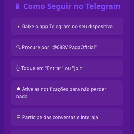
📱 Como Seguir no Telegram
📱 Baixe o app Telegram no seu dispositivo
🔍 Procure por "@688V PagaOficial"
👆 Toque em "Entrar" ou "Join"
🔔 Ative as notificações para não perder
nada
💬 Participe das conversas e interaja