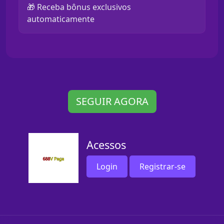
🎁 Receba bônus exclusivos
automaticamente
SEGUIR AGORA
Acessos
Login
Registrar-se