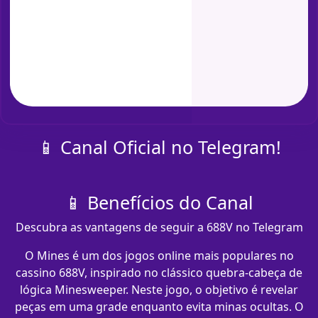
📱 Canal Oficial no Telegram!
📱 Benefícios do Canal
Descubra as vantagens de seguir a 688V no Telegram
O Mines é um dos jogos online mais populares no
cassino 688V, inspirado no clássico quebra-cabeça de
lógica Minesweeper. Neste jogo, o objetivo é revelar
peças em uma grade enquanto evita minas ocultas. O