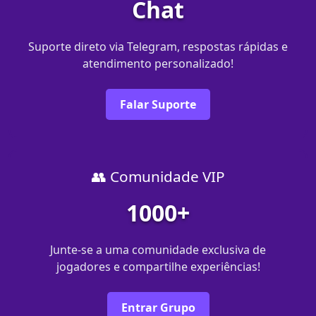
Chat
Suporte direto via Telegram, respostas rápidas e
atendimento personalizado!
Falar Suporte
👥 Comunidade VIP
1000+
Junte-se a uma comunidade exclusiva de
jogadores e compartilhe experiências!
Entrar Grupo