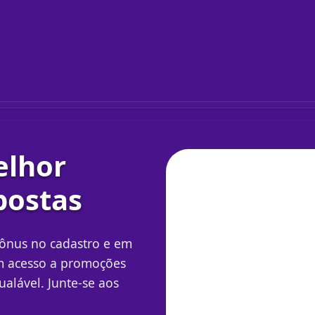
elhor
postas
ônus no cadastro e em
m acesso a promoções
ualável. Junte-se aos