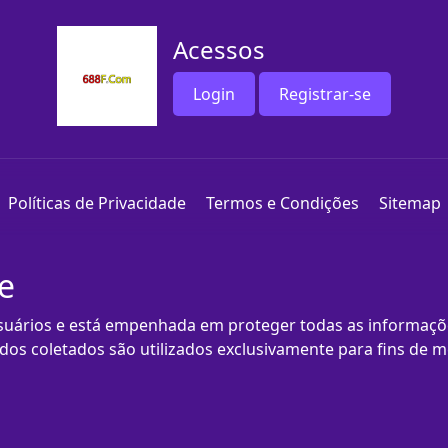
Acessos
Login
Registrar-se
Políticas de Privacidade
Termos e Condições
Sitemap
de
usuários e está empenhada em proteger todas as informaçõ
os coletados são utilizados exclusivamente para fins de m