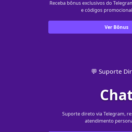
Receba bônus exclusivos do Telegra
e códigos promocionai
Ver Bônus
💬 Suporte Di
Cha
Suporte direto via Telegram, r
atendimento persona