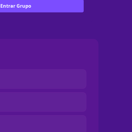
Entrar Grupo