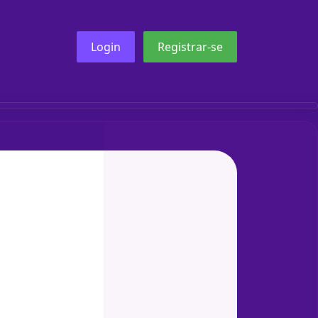
Login
Registrar-se