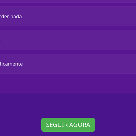
erder nada
a
aticamente
SEGUIR AGORA