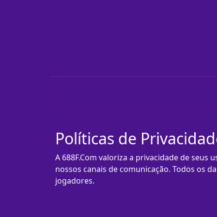
Políticas de Privacida
A 688F.Com valoriza a privacidade de seus 
nossos canais de comunicação. Todos os dad
jogadores.