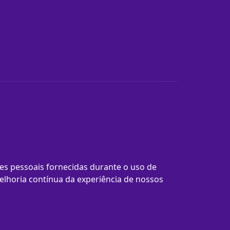
es pessoais fornecidas durante o uso de
elhoria contínua da experiência de nossos