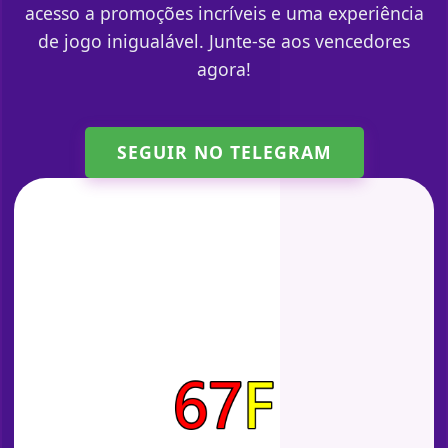
acesso a promoções incríveis e uma experiência
de jogo inigualável. Junte-se aos vencedores
agora!
SEGUIR NO TELEGRAM