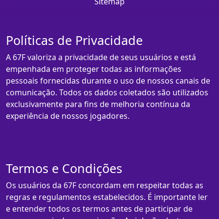
Sitemap
Políticas de Privacidade
A 67F valoriza a privacidade de seus usuários e está
empenhada em proteger todas as informações
pessoais fornecidas durante o uso de nossos canais de
comunicação. Todos os dados coletados são utilizados
exclusivamente para fins de melhoria contínua da
experiência de nossos jogadores.
Termos e Condições
Os usuários da 67F concordam em respeitar todas as
regras e regulamentos estabelecidos. É importante ler
e entender todos os termos antes de participar de