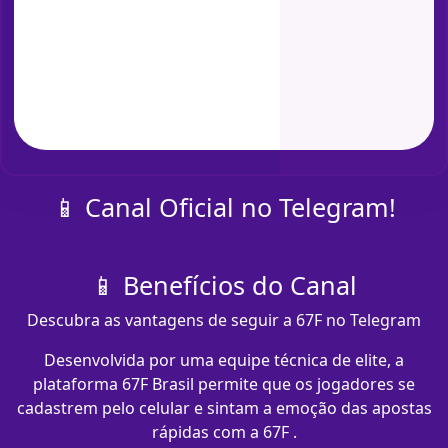
📱 Canal Oficial no Telegram!
📱 Benefícios do Canal
Descubra as vantagens de seguir a 67F no Telegram
Desenvolvida por uma equipe técnica de elite, a
plataforma 67F Brasil permite que os jogadores se
cadastrem pelo celular e sintam a emoção das apostas
rápidas com a 67F .