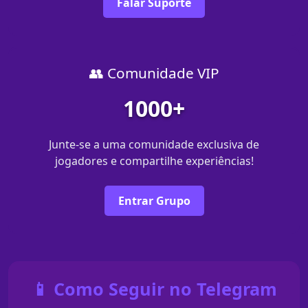
Falar Suporte
👥 Comunidade VIP
1000+
Junte-se a uma comunidade exclusiva de
jogadores e compartilhe experiências!
Entrar Grupo
📱 Como Seguir no Telegram