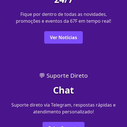
Fique por dentro de todas as novidades,
promoções e eventos da 67F em tempo real!
Ver Notícias
💬 Suporte Direto
Chat
Suporte direto via Telegram, respostas rápidas e
atendimento personalizado!