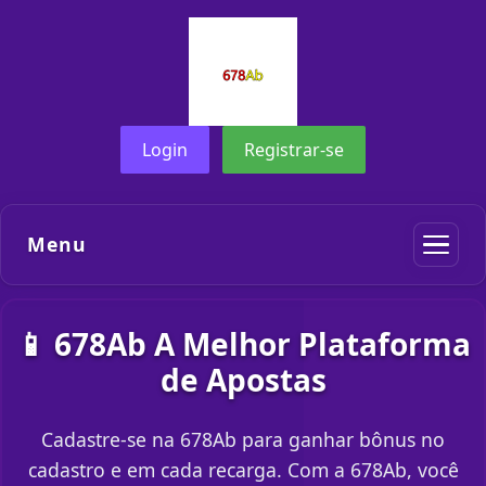
Login
Registrar-se
Menu
📱 678Ab A Melhor Plataforma
de Apostas
Cadastre-se na 678Ab para ganhar bônus no
cadastro e em cada recarga. Com a 678Ab, você