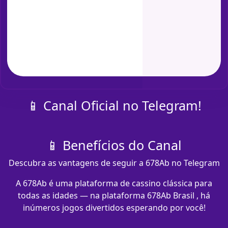
📱 Canal Oficial no Telegram!
📱 Benefícios do Canal
Descubra as vantagens de seguir a 678Ab no Telegram
A 678Ab é uma plataforma de cassino clássica para
todas as idades — na plataforma 678Ab Brasil , há
inúmeros jogos divertidos esperando por você!