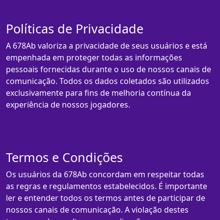
Políticas de Privacidade
A 678Ab valoriza a privacidade de seus usuários e está
empenhada em proteger todas as informações
pessoais fornecidas durante o uso de nossos canais de
comunicação. Todos os dados coletados são utilizados
exclusivamente para fins de melhoria contínua da
experiência de nossos jogadores.
Termos e Condições
Os usuários da 678Ab concordam em respeitar todas
as regras e regulamentos estabelecidos. É importante
ler e entender todos os termos antes de participar de
nossos canais de comunicação. A violação destes