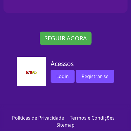
SEGUIR AGORA
Acessos
Login
Registrar-se
Políticas de Privacidade
Termos e Condições
Sitemap