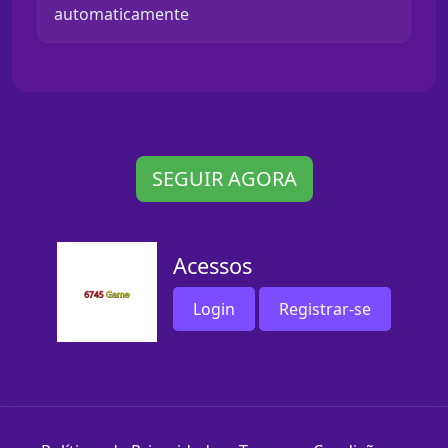
automaticamente
SEGUIR AGORA
Acessos
Login
Registrar-se