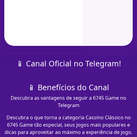
📱 Canal Oficial no Telegram!
📱 Benefícios do Canal
Descubra as vantagens de seguir a 6745 Game no
Telegram
Descubra o que torna a categoria Cassino Clássico no
6745 Game tão especial, seus jogos mais populares e
dicas para aproveitar ao máximo a experiência de jogo.