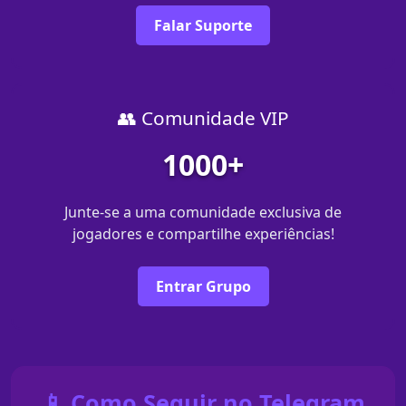
Falar Suporte
👥 Comunidade VIP
1000+
Junte-se a uma comunidade exclusiva de
jogadores e compartilhe experiências!
Entrar Grupo
📱 Como Seguir no Telegram