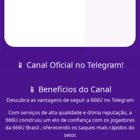
📱 Canal Oficial no Telegram!
📱 Benefícios do Canal
Descubra as vantagens de seguir a 666U no Telegram
Com serviços de alta qualidade e ótima reputação, a
666U construiu um elo de confiança com os jogadores
da 666U Brasil , oferecendo os saques mais rápidos do
setor.