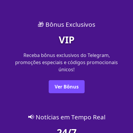
🎁 Bônus Exclusivos
VIP
Receba bônus exclusivos do Telegram,
promoções especiais e códigos promocionais
únicos!
Ver Bônus
📢 Notícias em Tempo Real
24/7