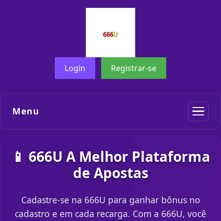
Login
Registrar-se
Menu
📱 666U A Melhor Plataforma
de Apostas
Cadastre-se na 666U para ganhar bônus no
cadastro e em cada recarga. Com a 666U, você