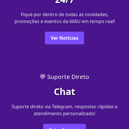
Fique por dentro de todas as novidades,
promoções e eventos da 666U em tempo real!
Ver Notícias
💬 Suporte Direto
Chat
Suporte direto via Telegram, respostas rápidas e
atendimento personalizado!