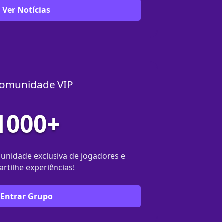
Ver Notícias
Comunidade VIP
1000+
unidade exclusiva de jogadores e
rtilhe experiências!
Entrar Grupo