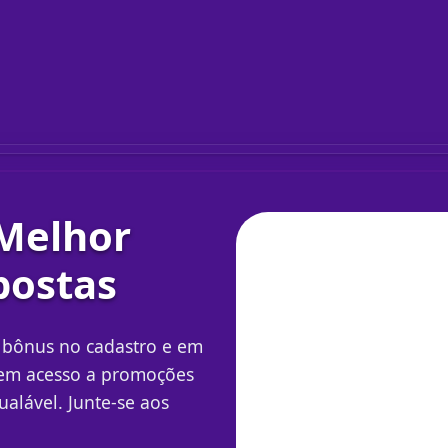
 Melhor
postas
 bônus no cadastro e em
tem acesso a promoções
ualável. Junte-se aos