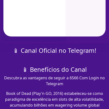
📱 Canal Oficial no Telegram!
📱 Benefícios do Canal
Descubra as vantagens de seguir a 6566 Com Login no
Telegram
Book of Dead (Play'n GO, 2016) estabeleceu-se como
paradigma de excelência em slots de alta volatilidade,
acumulando bilhões em wagering volume global