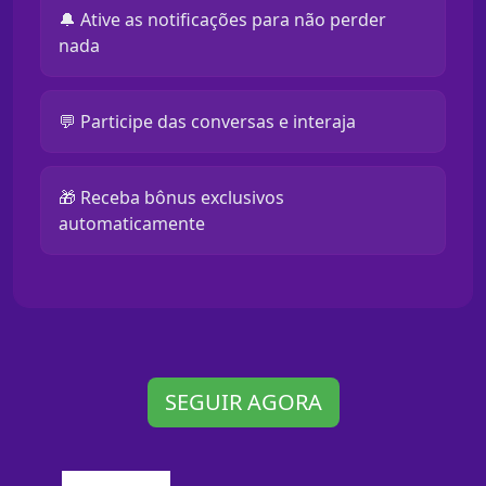
🔔 Ative as notificações para não perder
nada
💬 Participe das conversas e interaja
🎁 Receba bônus exclusivos
automaticamente
SEGUIR AGORA