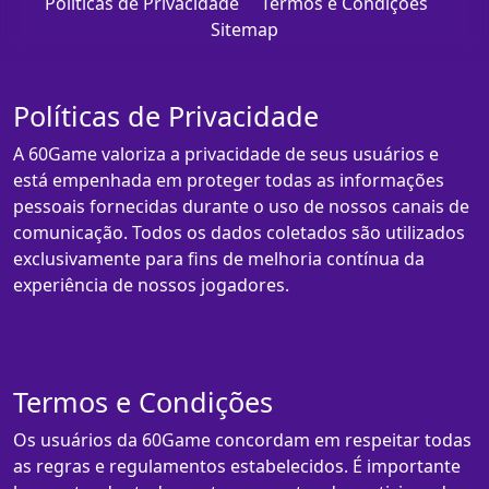
Políticas de Privacidade
Termos e Condições
Sitemap
Políticas de Privacidade
A 60Game valoriza a privacidade de seus usuários e
está empenhada em proteger todas as informações
pessoais fornecidas durante o uso de nossos canais de
comunicação. Todos os dados coletados são utilizados
exclusivamente para fins de melhoria contínua da
experiência de nossos jogadores.
Termos e Condições
Os usuários da 60Game concordam em respeitar todas
as regras e regulamentos estabelecidos. É importante