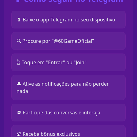
📱 Baixe o app Telegram no seu dispositivo
🔍 Procure por "@60GameOficial"
👆 Toque em "Entrar" ou "Join"
🔔 Ative as notificações para não perder
nada
💬 Participe das conversas e interaja
🎁 Receba bônus exclusivos