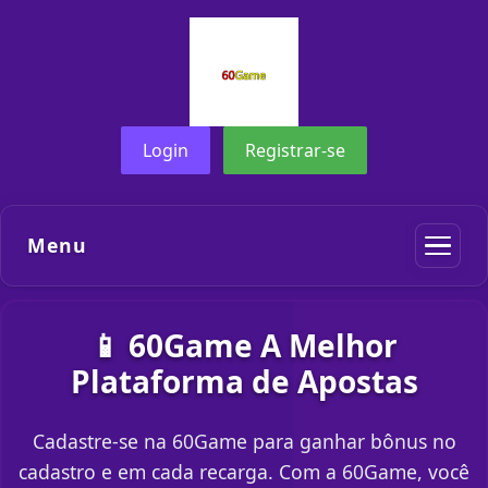
Login
Registrar-se
Menu
📱 60Game A Melhor
Plataforma de Apostas
Cadastre-se na 60Game para ganhar bônus no
cadastro e em cada recarga. Com a 60Game, você