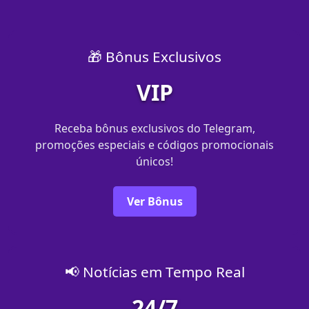
🎁 Bônus Exclusivos
VIP
Receba bônus exclusivos do Telegram,
promoções especiais e códigos promocionais
únicos!
Ver Bônus
📢 Notícias em Tempo Real
24/7