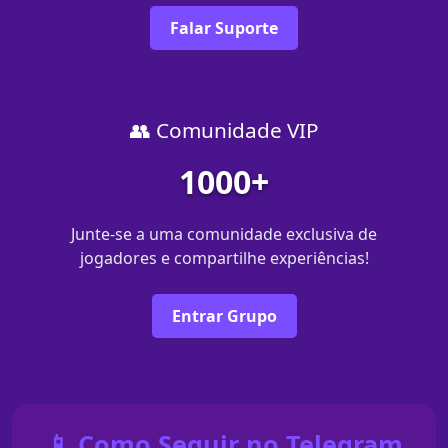
Falar Suporte
👥 Comunidade VIP
1000+
Junte-se a uma comunidade exclusiva de
jogadores e compartilhe experiências!
Entrar Grupo
📱 Como Seguir no Telegram