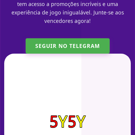
tem acesso a promoções incríveis e uma
experiência de jogo inigualável. Junte-se aos
vencedores agora!
SEGUIR NO TELEGRAM