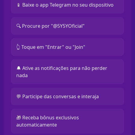
📱 Baixe o app Telegram no seu dispositivo
🔍 Procure por "@5Y5YOficial"
👆 Toque em "Entrar" ou "Join"
🔔 Ative as notificações para não perder
nada
💬 Participe das conversas e interaja
🎁 Receba bônus exclusivos
automaticamente