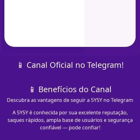
📱 Canal Oficial no Telegram!
📱 Benefícios do Canal
Descubra as vantagens de seguir a 5Y5Y no Telegram
A 5Y5Y é conhecida por sua excelente reputação,
saques rápidos, ampla base de usuários e segurança
confiável — pode confiar!