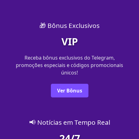
🎁 Bônus Exclusivos
VIP
Receba bônus exclusivos do Telegram,
promoções especiais e códigos promocionais
únicos!
Ver Bônus
📢 Notícias em Tempo Real
24/7