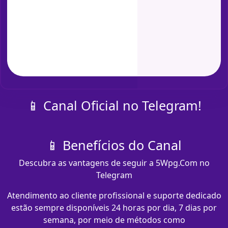
📱 Canal Oficial no Telegram!
📱 Benefícios do Canal
Descubra as vantagens de seguir a 5Wpg.Com no
Telegram
Atendimento ao cliente profissional e suporte dedicado
estão sempre disponíveis 24 horas por dia, 7 dias por
semana, por meio de métodos como