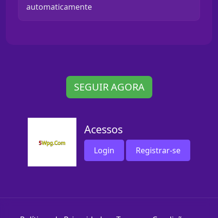
automaticamente
SEGUIR AGORA
Acessos
Login
Registrar-se