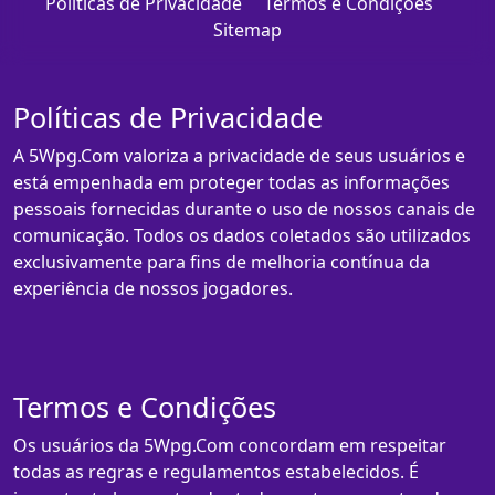
Políticas de Privacidade
Termos e Condições
Sitemap
Políticas de Privacidade
A 5Wpg.Com valoriza a privacidade de seus usuários e
está empenhada em proteger todas as informações
pessoais fornecidas durante o uso de nossos canais de
comunicação. Todos os dados coletados são utilizados
exclusivamente para fins de melhoria contínua da
experiência de nossos jogadores.
Termos e Condições
Os usuários da 5Wpg.Com concordam em respeitar
todas as regras e regulamentos estabelecidos. É