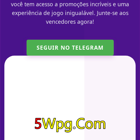
você tem acesso a promoções incríveis e uma
experiência de jogo inigualável. Junte-se aos
vencedores agora!
SEGUIR NO TELEGRAM