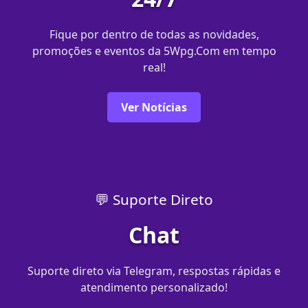
Fique por dentro de todas as novidades,
promoções e eventos da 5Wpg.Com em tempo
real!
Ver Notícias
💬 Suporte Direto
Chat
Suporte direto via Telegram, respostas rápidas e
atendimento personalizado!