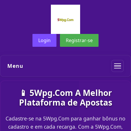
Login
Registrar-se
Menu
📱 5Wpg.Com A Melhor
Plataforma de Apostas
Cadastre-se na 5Wpg.Com para ganhar bônus no
cadastro e em cada recarga. Com a 5Wpg.Com,