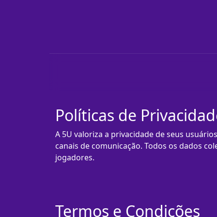
Políticas de Privacida
A 5U valoriza a privacidade de seus usuári
canais de comunicação. Todos os dados cole
jogadores.
Termos e Condições