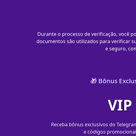
Durante o processo de verificação, você p
documentos são utilizados para verificar s
e seguro, co
🎁 Bônus Exclu
VIP
Receba bônus exclusivos do Telegra
e códigos promocionai