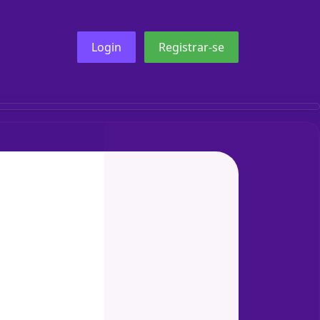
Login
Registrar-se