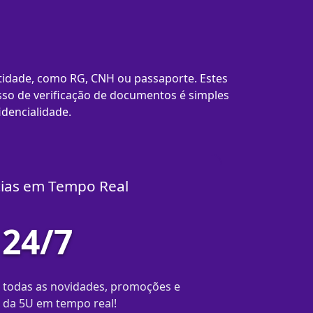
ntidade, como RG, CNH ou passaporte. Estes
esso de verificação de documentos é simples
dencialidade.
cias em Tempo Real
24/7
e todas as novidades, promoções e
 da 5U em tempo real!