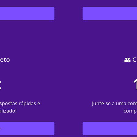
reto
👥 
t
espostas rápidas e
Junte-se a uma com
lizado!
compa
e