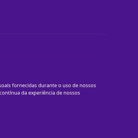
soais fornecidas durante o uso de nossos
 contínua da experiência de nossos