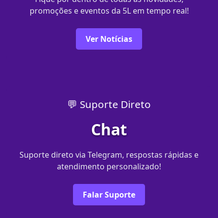
promoções e eventos da 5L em tempo real!
Ver Notícias
💬 Suporte Direto
Chat
Suporte direto via Telegram, respostas rápidas e
atendimento personalizado!
Falar Suporte