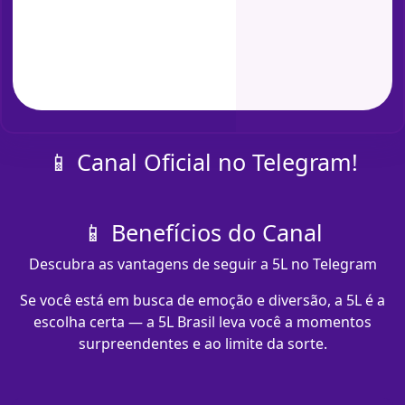
📱 Canal Oficial no Telegram!
📱 Benefícios do Canal
Descubra as vantagens de seguir a 5L no Telegram
Se você está em busca de emoção e diversão, a 5L é a
escolha certa — a 5L Brasil leva você a momentos
surpreendentes e ao limite da sorte.