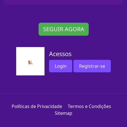
SEGUIR AGORA
Acessos
Login
Registrar-se
Políticas de Privacidade
Termos e Condições
Sitemap