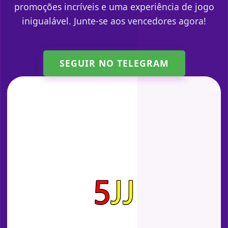
promoções incríveis e uma experiência de jogo
inigualável. Junte-se aos vencedores agora!
SEGUIR NO TELEGRAM