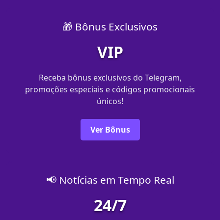
🎁 Bônus Exclusivos
VIP
Receba bônus exclusivos do Telegram,
promoções especiais e códigos promocionais
únicos!
Ver Bônus
📢 Notícias em Tempo Real
24/7