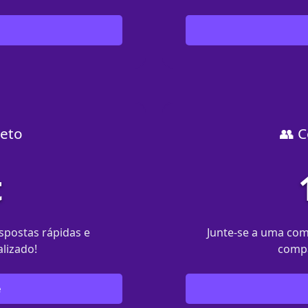
reto
👥 
t
espostas rápidas e
Junte-se a uma com
lizado!
compa
e