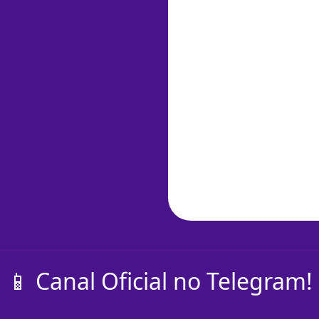
📱 Canal Oficial no Telegram!