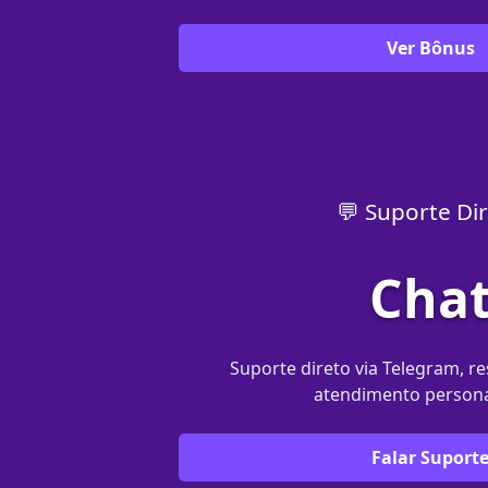
Ver Bônus
💬 Suporte Di
Cha
Suporte direto via Telegram, r
atendimento persona
Falar Suport