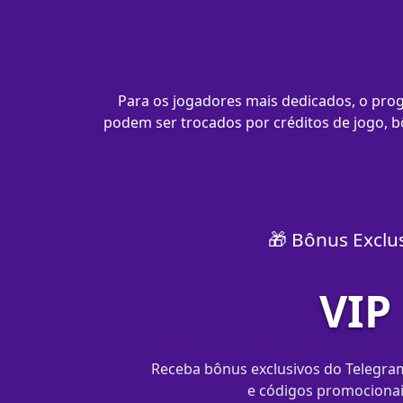
Para os jogadores mais dedicados, o pro
podem ser trocados por créditos de jogo, 
🎁 Bônus Exclu
VIP
Receba bônus exclusivos do Telegra
e códigos promocionai