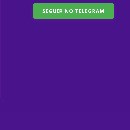
SEGUIR NO TELEGRAM