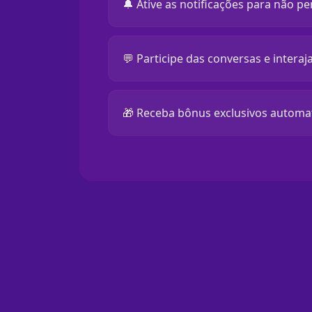
🔔 Ative as notificações para não p
💬 Participe das conversas e interaj
🎁 Receba bônus exclusivos autom