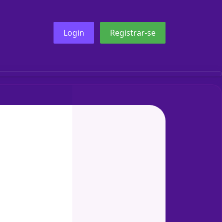
Login
Registrar-se