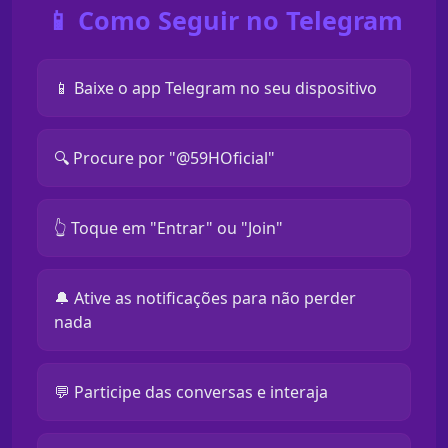
📱 Como Seguir no Telegram
📱 Baixe o app Telegram no seu dispositivo
🔍 Procure por "@59HOficial"
👆 Toque em "Entrar" ou "Join"
🔔 Ative as notificações para não perder
nada
💬 Participe das conversas e interaja