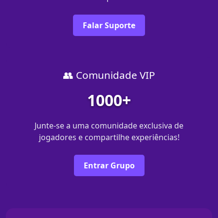
Falar Suporte
👥 Comunidade VIP
1000+
Junte-se a uma comunidade exclusiva de
jogadores e compartilhe experiências!
Entrar Grupo