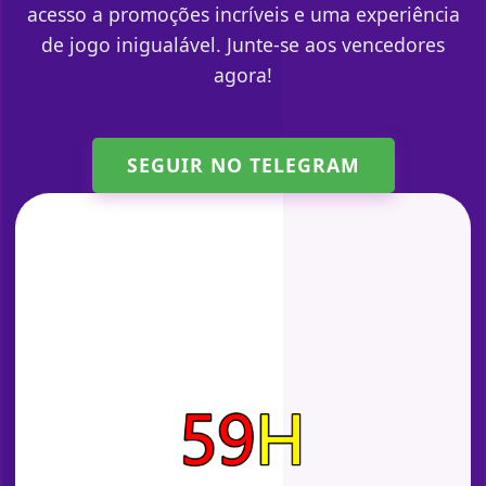
acesso a promoções incríveis e uma experiência
de jogo inigualável. Junte-se aos vencedores
agora!
SEGUIR NO TELEGRAM