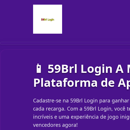
📱 59Brl Login A
Plataforma de A
Cadastre-se na 59Brl Login para ganha
cada recarga. Com a 59Brl Login, você
incríveis e uma experiência de jogo inig
vencedores agora!