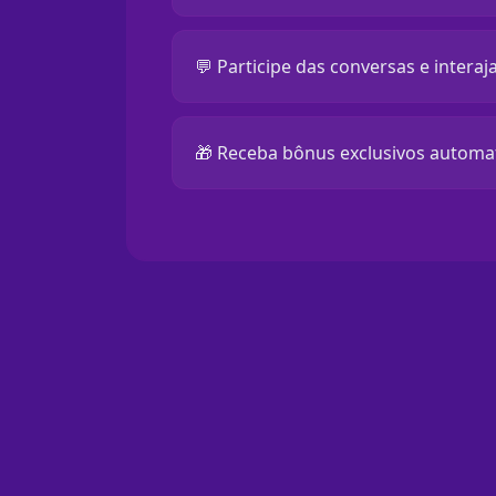
💬 Participe das conversas e interaj
🎁 Receba bônus exclusivos autom