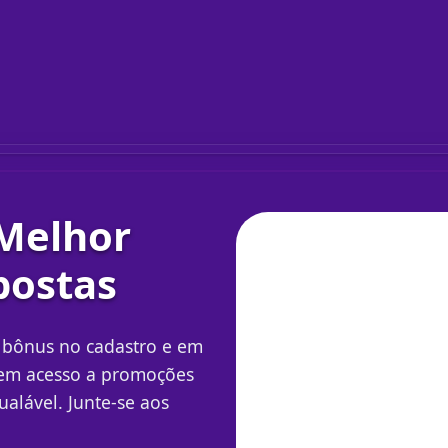
 Melhor
postas
r bônus no cadastro e em
 tem acesso a promoções
ualável. Junte-se aos