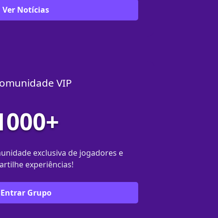
Ver Notícias
Comunidade VIP
1000+
unidade exclusiva de jogadores e
rtilhe experiências!
Entrar Grupo